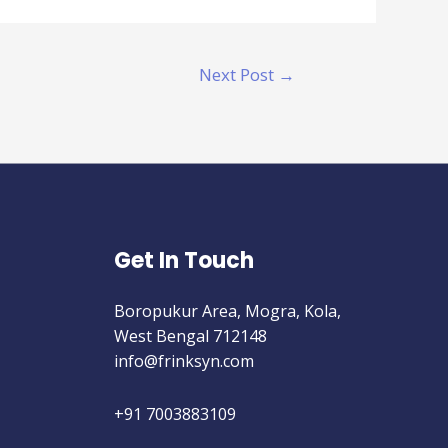
Next Post
→
Get In Touch
Boropukur Area, Mogra, Kola,
West Bengal 712148
info@frinksyn.com
+91 7003883109