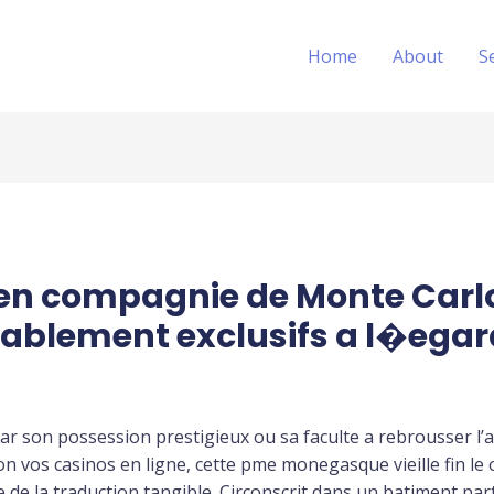
Home
About
S
u en compagnie de Monte Carlo
itablement exclusifs a l�ega
par son possession prestigieux ou sa faculte a rebrousser
tion vos casinos en ligne, cette pme monegasque vieille fin l
e la traduction tangible. Circonscrit dans un batiment parti