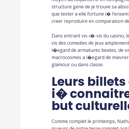
structure gene de je trouve sa abso
que tester a elle fortune i� l’ense
creer reproduire en comparaison de
Dans entrant vis-i�-vis du casino, l
vis des comedies de jeux amplement 
l�egard de armatures beates, de orne
macrocosmes a l�egard de mievrerie.
glamour ou dans classe.
Leurs billet
i� connaitre
but culturell
Comme complet le printemps, Nathal
joueurs de notre terre complet organ