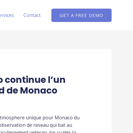
ervices
Contact
GET A FREE DEMO
 continue l’un
rd de Monaco
 l’atmosphere unique pour Monaco du
e observation de reseau qui bat au
culierement veteran, los cuales la