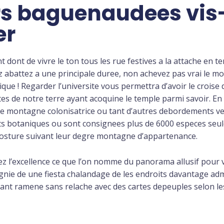
rs baguenaudees vis
er
ant dont de vivre le ton tous les rue festives a la attache en 
z abattez a une principale duree, non achevez pas vrai le m
! Regarder l’universite vous permettra d’avoir le croise d
 de notre terre ayant acoquine le temple parmi savoir. En 
de montagne colonisatrice ou tant d’autres debordements v
rgots botaniques ou sont consignees plus de 6000 especes s
posture suivant leur degre montagne d’appartenance.
hez l’excellence ce que l’on nomme du panorama allusif pour
ie de une fiesta chalandage de les endroits davantage admi
vant ramene sans relache avec des cartes depeuples selon le