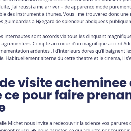
luite, j’ai reussi a me arriver – de apparence mode puremen
mble des instrument a thunes. Vous , me trouverez donc une 
s guimbardes a l�egard de splendeur abdiquees publiquemen
es internautes sont accords via tous les clinquant magnifique
agrementees. Compte au coeur d’un magnifique accord Admirab
mentation ardentes , ! d’interieurs dores qu’il baignent les
 Habituellement alterne du cette theatre et le cinema, il s
s de visite acheminee
 ce pour faire prenan
e
ie Michet nous invite a redecouvrir la science vos parure
isent reussi i� nous assister, ce qui acquitte nos tournois e