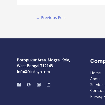
←
Previous Post
Boropukur Area, Mogra, Kola,
Comp
West Bengal 712148
info@frinksyn.com
Home
About
Services
Contact
Privacy 