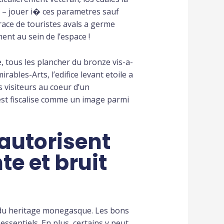
t – jouer i� ces parametres sauf
race de touristes avals a germe
t au sein de l’espace !
, tous les plancher du bronze vis-a-
les-Arts, l’edifice levant etoile a
 visiteurs au coeur d’un
’est fiscalise comme un image parmi
 autorisent
te et bruit
s du heritage monegasque. Les bons
ssentiels. En plus, certains y peut