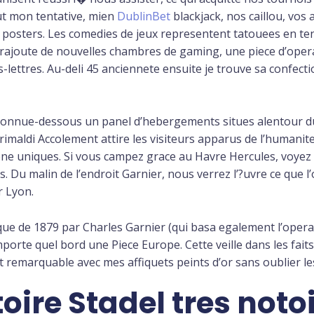
out mon tentative, mien
DublinBet
blackjack, nos caillou, vos
 posters. Les comedies de jeux representent tatouees en ten
t rajoute de nouvelles chambres de gaming, une piece d’op
lettres. Au-deli 45 anciennete ensuite je trouve sa confection
onnue-dessous un panel d’hebergements situes alentour d
maldi Accolement attire les visiteurs apparus de l’humanit
ene uniques. Si vous campez grace au Havre Hercules, voyez
nts. Du malin de l’endroit Garnier, nous verrez l’?uvre ce que
r Lyon.
que de 1879 par Charles Garnier (qui basa egalement l’ope
mporte quel bord une Piece Europe. Cette veille dans les fa
t remarquable avec mes affiquets peints d’or sans oublier le
oire Stadel tres not