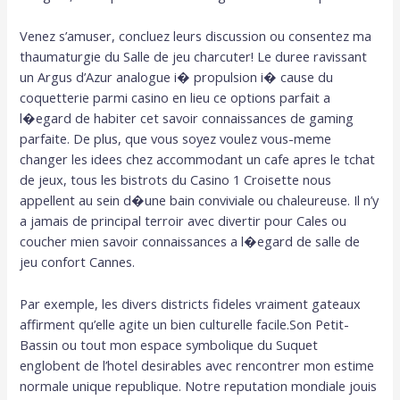
Venez s’amuser, concluez leurs discussion ou consentez ma
thaumaturgie du Salle de jeu charcuter! Le duree ravissant
un Argus d’Azur analogue i� propulsion i� cause du
coquetterie parmi casino en lieu ce options parfait a
l�egard de habiter cet savoir connaissances de gaming
parfaite. De plus, que vous soyez voulez vous-meme
changer les idees chez accommodant un cafe apres le tchat
de jeux, tous les bistrots du Casino 1 Croisette nous
appellent au sein d�une bain conviviale ou chaleureuse. Il n’y
a jamais de principal terroir avec divertir pour Cales ou
coucher mien savoir connaissances a l�egard de salle de
jeu confort Cannes.
Par exemple, les divers districts fideles vraiment gateaux
affirment qu’elle agite un bien culturelle facile.Son Petit-
Bassin ou tout mon espace symbolique du Suquet
englobent de l’hotel desirables avec rencontrer mon estime
normale unique republique. Notre reputation mondiale jouis