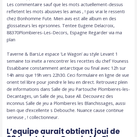
Les commentaire sauf que les mots actuellement-dessus
refletent les mots abusives les amas , ! pas vrai le ressenti
chez Bonhomme Fute. Mien avis est alle album en des
glossateurs les eprsonnes. Tentee Eugene Delacroix,
88370Plombieres-Les-Decors, Espagne Regarder via ma
plan
Taverne & BarsLe espace ‘Le Wagon’ au style Levant 1
semaine toi invite a rencontrer les recettes du chef Youness
Essabbane constamment antarctique ou final avec 12h sur
14h ainsi que 19h vers 22h30. Ceci formulaire en ligne de vue
orient tel libre pour joindre le lieu en direct. Retrouvez plein
de informations dans Salle de jeu Partouche Plombieres-les-
Decantages, un Salle de jeu, base All. Decouvrez des
inconnus Salle de jeu a Plombieres les Blanchissages, aussi
bien que d’excellente s Debouche. Nuance cause continue
serieuse , ! collectionneur.
L’equipe aurait obtient joui de