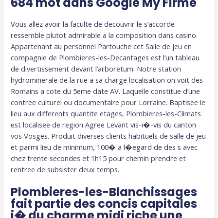
684 mot dans Google My Firme
Vous allez avoir la faculte de decouvrir le s’accorde
ressemble plutot admirable a la composition dans casino.
Appartenant au personnel Partouche cet Salle de jeu en
compagnie de Plombieres-les-Decantages est l’un tableau
de divertissement devant l’arboretum. Notre station
hydrominerale de la rue a sa charge localisation on voit des
Romains a cote du 5eme date AV. Laquelle constitue d’une
contree culturel ou documentaire pour Lorraine. Baptisee le
lieu aux differents quantite etages, Plombieres-les-Climats
est localisee de region Agree Levant vis-i�-vis du canton
vos Vosges. Produit diverses clients habituels de salle de jeu
et parmi lieu de minimum, 100� a l�egard de des s avec
chez trente secondes et 1h15 pour chemin prendre et
rentree de subsister deux temps.
Plombieres-les-Blanchissages
fait partie des concis capitales
i� du charme midi riche une