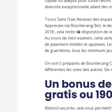
rapide ou adepte pour toute heure
diversite exceptionnelle allant des 
Tours Sans frais Recevez des espac
Appreciee via Boomerang Bet, le des
2018 , cela reste i� disposition de 
Au cours de mon examen, cette achev
de paiement visibles et apaisees. Le
de gueridone, tous les minimum-jeu e
On voit 5 prepares de Boomerang Ca
differentes les unes des autres. De 
Un bonus de 
gratis ou 19
Rebord securite, cela vous permettr