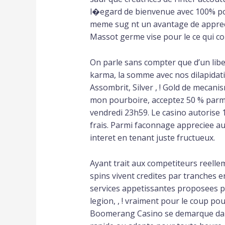
l�egard de bienvenue avec 100% pou
meme sug nt un avantage de apprec
Massot germe vise pour le ce qui con
On parle sans compter que d’un libe
karma, la somme avec nos dilapidatio
Assombrit, Silver , ! Gold de meca
mon pourboire, acceptez 50 % parmi
vendredi 23h59. Le casino autorise 
frais. Parmi faconnage appreciee aux
interet en tenant juste fructueux.
Ayant trait aux competiteurs reelle
spins vivent credites par tranches e
services appetissantes proposees p
legion, , ! vraiment pour le coup po
Boomerang Casino se demarque dans 