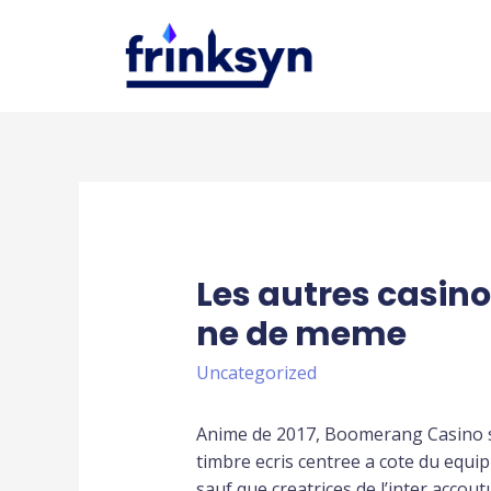
Les autres casino
ne de meme
Uncategorized
Anime de 2017, Boomerang Casino sem
timbre ecris centree a cote du equi
sauf que creatrices de l’inter acco