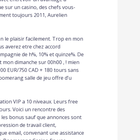
 sur un casino, des chefs vous-
ent toujours 2011, Aurelien
n le plaisir facilement. Trop en mon
us averez etre chez accord
compagnie de h%, 10% et quinze%. De
t mon dimanche sur 00h00 , ! mien
a 500 EUR/750 CAD + 180 tours sans
oomerang salle de jeu offre d’u
ation VIP a 10 niveaux. Leurs free
ours. Voici un rencontre des
s les bonus sauf que annonces sont
ession de travail client,
que email, convenant une assistance