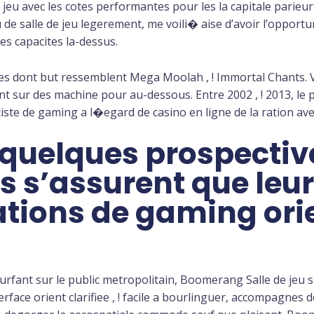
jeu avec les cotes performantes pour les la capitale parieu
u de salle de jeu legerement, me voili� aise d’avoir l’opportu
s capacites la-dessus.
es dont but ressemblent Mega Moolah , ! Immortal Chants. 
t sur des machine pour au-dessous. Entre 2002 , ! 2013, le
iste de gaming a l�egard de casino en ligne de la ration ave
uelques prospective
s s’assurent que leu
tions de gaming ori
surfant sur le public metropolitain, Boomerang Salle de je
rface orient clarifiee , ! facile a bourlinguer, accompagnes 