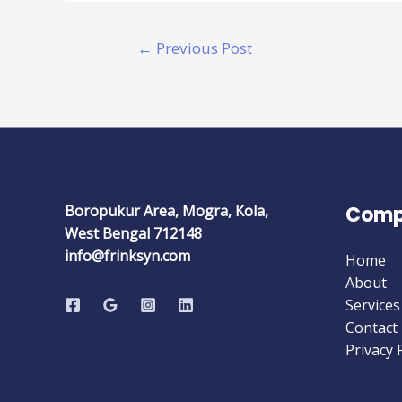
←
Previous Post
Boropukur Area, Mogra, Kola,
Comp
West Bengal 712148
info@frinksyn.com
Home
About
Services
Contact
Privacy 