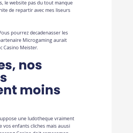
rs, le website pas du tout manque
nite de repartir avec mes liseurs
Vous pourrez decadenasser les
 partenaire Microgaming aurait
c Casino Meister.
s, nos
rs
ent moins
u suppose une ludotheque vraiment
de vos enfants cliches mais auusi