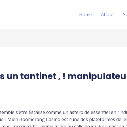
Home
About
S
s un tantinet , ! manipulateur
ble s’etre fiscalise comme un asteroide essentiel en l’ind
pier. Mien Boomerang Casino est l’une des plateformes de jeu
utumee. Inscrivez-toi-meme grace au salle de jeu Boomerang 