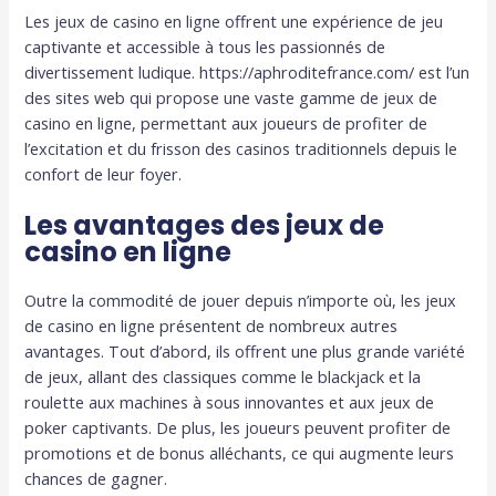
Les jeux de casino en ligne offrent une expérience de jeu
captivante et accessible à tous les passionnés de
divertissement ludique. https://aphroditefrance.com/ est l’un
des sites web qui propose une vaste gamme de jeux de
casino en ligne, permettant aux joueurs de profiter de
l’excitation et du frisson des casinos traditionnels depuis le
confort de leur foyer.
Les avantages des jeux de
casino en ligne
Outre la commodité de jouer depuis n’importe où, les jeux
de casino en ligne présentent de nombreux autres
avantages. Tout d’abord, ils offrent une plus grande variété
de jeux, allant des classiques comme le blackjack et la
roulette aux machines à sous innovantes et aux jeux de
poker captivants. De plus, les joueurs peuvent profiter de
promotions et de bonus alléchants, ce qui augmente leurs
chances de gagner.