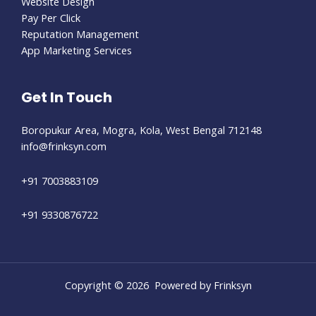
Website Design
Pay Per Click
Reputation Management
App Marketing Services
Get In Touch
Boropukur Area, Mogra, Kola, West Bengal 712148
info@frinksyn.com
+91 7003883109
+91 9330876722
Copyright © 2026 Powered by Frinksyn