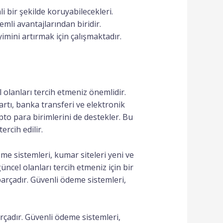
li bir şekilde koruyabilecekleri.
emli avantajlarından biridir.
imini artırmak için çalışmaktadır.
 olanları tercih etmeniz önemlidir.
rtı, banka transferi ve elektronik
ipto para birimlerini de destekler. Bu
rcih edilir.
me sistemleri, kumar siteleri yeni ve
üncel olanları tercih etmeniz için bir
parçadır. Güvenli ödeme sistemleri,
arçadır. Güvenli ödeme sistemleri,