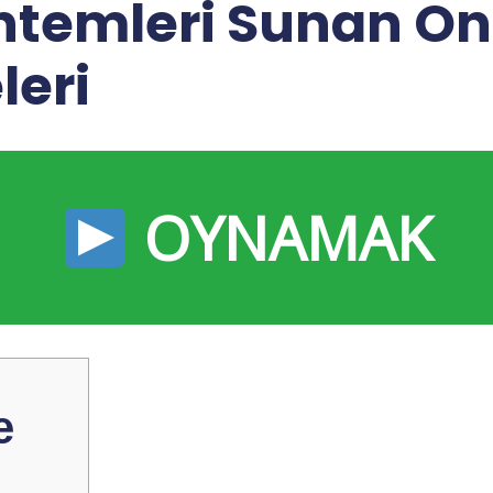
temleri Sunan On
leri
OYNAMAK
е