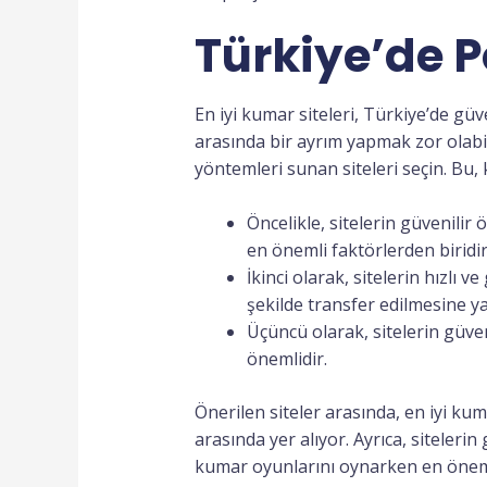
Türkiye’de P
En iyi kumar siteleri, Türkiye’de güv
arasında bir ayrım yapmak zor olabil
yöntemleri sunan siteleri seçin. Bu
Öncelikle, sitelerin güvenil
en önemli faktörlerden biridir
İkinci olarak, sitelerin hızlı 
şekilde transfer edilmesine ya
Üçüncü olarak, sitelerin güven
önemlidir.
Önerilen siteler arasında, en iyi kum
arasında yer alıyor. Ayrıca, sitele
kumar oyunlarını oynarken en önemli