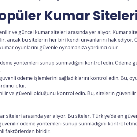
opüler Kumar Siteler
enilir ve güncel kumar siteleri arasında yer alıyor. Kumar site
ir, ancak bu sitelerin her biri kendi unvanlarını hak ediyor. 
, kumar oyunlarını güvenle oynamanıza yardımcı olur.
ir ödeme yöntemleri sunup sunmadığını kontrol edin. Ödeme g
.
ve güvenli ödeme işlemlerini sağladıklarını kontrol edin. Bu, oyu
rdımcı olur.
ilir ve güvenli olduğunu kontrol edin. Bu, sitelerin güvenili
ar siteleri arasında yer alıyor. Bu siteler, Türkiye’de en güve
rin güvenilir ödeme yöntemleri sunup sunmadığını kontrol etm
 faktörlerden biridir.