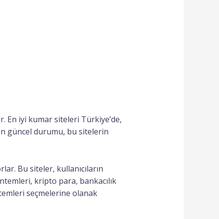
 En iyi kumar siteleri Türkiye’de,
nin güncel durumu, bu sitelerin
r. Bu siteler, kullanıcıların
temleri, kripto para, bankacılık
öntemleri seçmelerine olanak