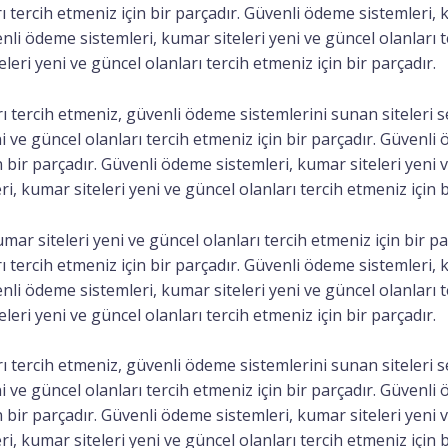
ı tercih etmeniz için bir parçadır. Güvenli ödeme sistemleri, 
enli ödeme sistemleri, kumar siteleri yeni ve güncel olanları t
eri yeni ve güncel olanları tercih etmeniz için bir parçadır.
ı tercih etmeniz, güvenli ödeme sistemlerini sunan siteleri s
 ve güncel olanları tercih etmeniz için bir parçadır. Güvenli 
n bir parçadır. Güvenli ödeme sistemleri, kumar siteleri yeni v
i, kumar siteleri yeni ve güncel olanları tercih etmeniz için b
ar siteleri yeni ve güncel olanları tercih etmeniz için bir p
ı tercih etmeniz için bir parçadır. Güvenli ödeme sistemleri, 
enli ödeme sistemleri, kumar siteleri yeni ve güncel olanları t
eri yeni ve güncel olanları tercih etmeniz için bir parçadır.
ı tercih etmeniz, güvenli ödeme sistemlerini sunan siteleri s
 ve güncel olanları tercih etmeniz için bir parçadır. Güvenli 
n bir parçadır. Güvenli ödeme sistemleri, kumar siteleri yeni v
i, kumar siteleri yeni ve güncel olanları tercih etmeniz için b