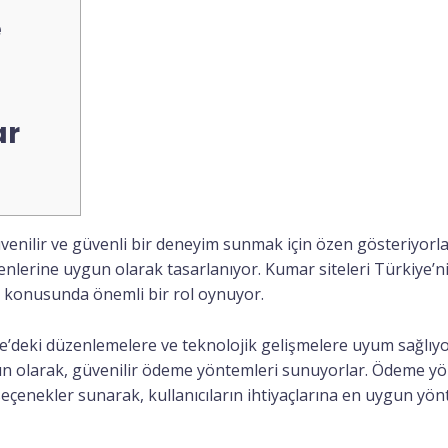
e
ar
venilir ve güvenli bir deneyim sunmak için özen gösteriyorlar.
enenlerine uygun olarak tasarlanıyor. Kumar siteleri Türkiye’
a konusunda önemli bir rol oynuyor.
e’deki düzenlemelere ve teknolojik gelişmelere uyum sağlıyorla
un olarak, güvenilir ödeme yöntemleri sunuyorlar. Ödeme yön
i seçenekler sunarak, kullanıcıların ihtiyaçlarına en uygun y