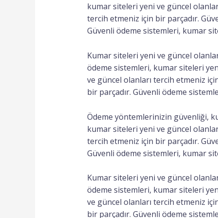
kumar siteleri yeni ve güncel olanlar
tercih etmeniz için bir parçadır. Güv
Güvenli ödeme sistemleri, kumar sitel
Kumar siteleri yeni ve güncel olanlar
ödeme sistemleri, kumar siteleri yeni
ve güncel olanları tercih etmeniz içi
bir parçadır. Güvenli ödeme sistemler
Ödeme yöntemlerinizin güvenliği, kum
kumar siteleri yeni ve güncel olanlar
tercih etmeniz için bir parçadır. Güv
Güvenli ödeme sistemleri, kumar sitel
Kumar siteleri yeni ve güncel olanlar
ödeme sistemleri, kumar siteleri yeni
ve güncel olanları tercih etmeniz içi
bir parçadır. Güvenli ödeme sistemler