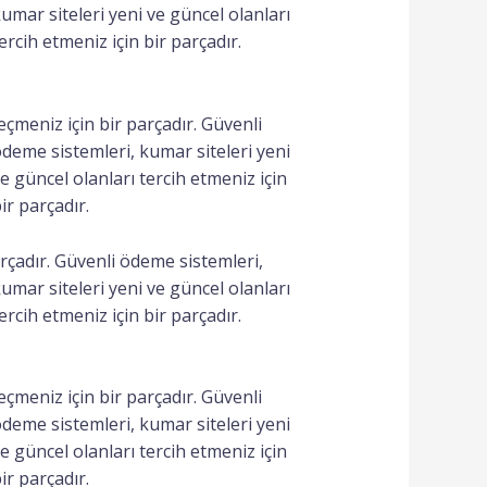
kumar siteleri yeni ve güncel olanları
ercih etmeniz için bir parçadır.
eçmeniz için bir parçadır. Güvenli
ödeme sistemleri, kumar siteleri yeni
e güncel olanları tercih etmeniz için
ir parçadır.
arçadır. Güvenli ödeme sistemleri,
kumar siteleri yeni ve güncel olanları
ercih etmeniz için bir parçadır.
eçmeniz için bir parçadır. Güvenli
ödeme sistemleri, kumar siteleri yeni
e güncel olanları tercih etmeniz için
ir parçadır.