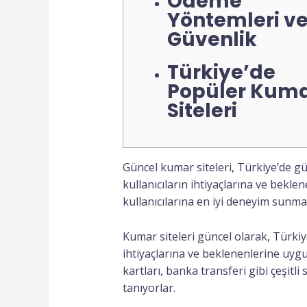
Ödeme
Yöntemleri v
Güvenlik
Türkiye’de
Popüler Kum
Siteleri
Güncel kumar siteleri, Türkiye’de gü
kullanıcıların ihtiyaçlarına ve bekl
kullanıcılarına en iyi deneyim sunm
Kumar siteleri güncel olarak, Türkiy
ihtiyaçlarına ve beklenenlerine uyg
kartları, banka transferi gibi çeşitl
tanıyorlar.