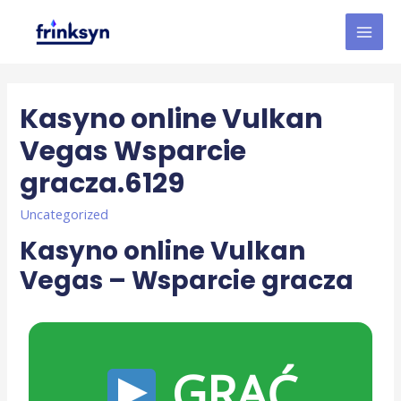
Kasyno online Vulkan
Vegas Wsparcie
gracza.6129
Uncategorized
Kasyno online Vulkan
Vegas – Wsparcie gracza
GRAĆ