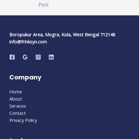
Post
Boropukur Area, Mogra, Kola, West Bengal 712148
info@frinksyn.com
Company
Home
About
Services
Contact
Privacy Policy