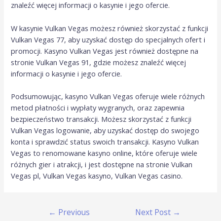
znaleźć więcej informacji o kasynie i jego ofercie.
W kasynie Vulkan Vegas możesz również skorzystać z funkcji
Vulkan Vegas 77, aby uzyskać dostęp do specjalnych ofert i
promocji. Kasyno Vulkan Vegas jest również dostępne na
stronie Vulkan Vegas 91, gdzie możesz znaleźć więcej
informacji o kasynie i jego ofercie.
Podsumowując, kasyno Vulkan Vegas oferuje wiele różnych
metod płatności i wypłaty wygranych, oraz zapewnia
bezpieczeństwo transakcji. Możesz skorzystać z funkcji
Vulkan Vegas logowanie, aby uzyskać dostęp do swojego
konta i sprawdzić status swoich transakcji. Kasyno Vulkan
Vegas to renomowane kasyno online, które oferuje wiele
różnych gier i atrakcji, i jest dostępne na stronie Vulkan
Vegas pl, Vulkan Vegas kasyno, Vulkan Vegas casino.
←
Previous
Next Post
→