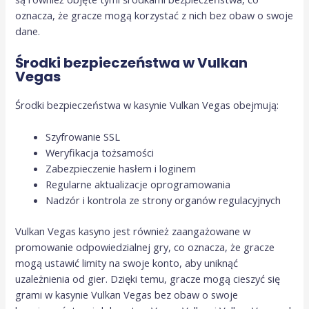
oznacza, że gracze mogą korzystać z nich bez obaw o swoje
dane.
Środki bezpieczeństwa w Vulkan
Vegas
Środki bezpieczeństwa w kasynie Vulkan Vegas obejmują:
Szyfrowanie SSL
Weryfikacja tożsamości
Zabezpieczenie hasłem i loginem
Regularne aktualizacje oprogramowania
Nadzór i kontrola ze strony organów regulacyjnych
Vulkan Vegas kasyno jest również zaangażowane w
promowanie odpowiedzialnej gry, co oznacza, że gracze
mogą ustawić limity na swoje konto, aby uniknąć
uzależnienia od gier. Dzięki temu, gracze mogą cieszyć się
grami w kasynie Vulkan Vegas bez obaw o swoje