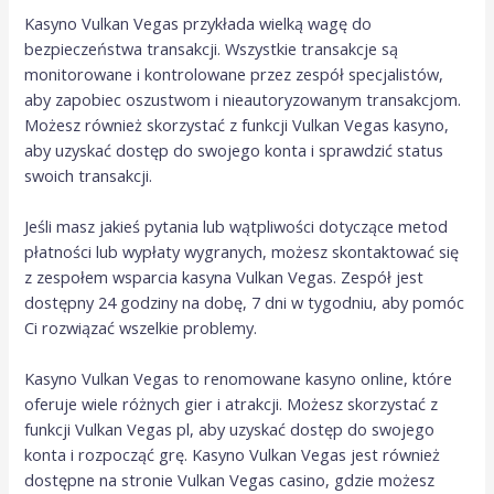
Kasyno Vulkan Vegas przykłada wielką wagę do
bezpieczeństwa transakcji. Wszystkie transakcje są
monitorowane i kontrolowane przez zespół specjalistów,
aby zapobiec oszustwom i nieautoryzowanym transakcjom.
Możesz również skorzystać z funkcji Vulkan Vegas kasyno,
aby uzyskać dostęp do swojego konta i sprawdzić status
swoich transakcji.
Jeśli masz jakieś pytania lub wątpliwości dotyczące metod
płatności lub wypłaty wygranych, możesz skontaktować się
z zespołem wsparcia kasyna Vulkan Vegas. Zespół jest
dostępny 24 godziny na dobę, 7 dni w tygodniu, aby pomóc
Ci rozwiązać wszelkie problemy.
Kasyno Vulkan Vegas to renomowane kasyno online, które
oferuje wiele różnych gier i atrakcji. Możesz skorzystać z
funkcji Vulkan Vegas pl, aby uzyskać dostęp do swojego
konta i rozpocząć grę. Kasyno Vulkan Vegas jest również
dostępne na stronie Vulkan Vegas casino, gdzie możesz