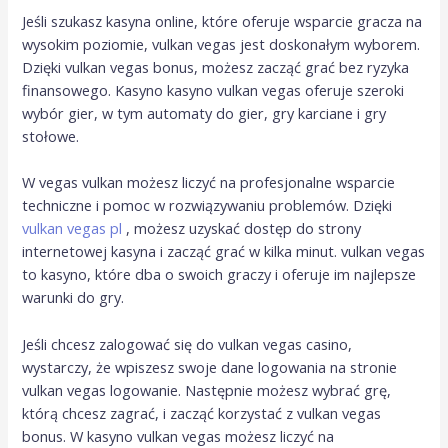
Jeśli szukasz kasyna online, które oferuje wsparcie gracza na
wysokim poziomie, vulkan vegas jest doskonałym wyborem.
Dzięki vulkan vegas bonus, możesz zacząć grać bez ryzyka
finansowego. Kasyno kasyno vulkan vegas oferuje szeroki
wybór gier, w tym automaty do gier, gry karciane i gry
stołowe.
W vegas vulkan możesz liczyć na profesjonalne wsparcie
techniczne i pomoc w rozwiązywaniu problemów. Dzięki
vulkan vegas pl
, możesz uzyskać dostęp do strony
internetowej kasyna i zacząć grać w kilka minut. vulkan vegas
to kasyno, które dba o swoich graczy i oferuje im najlepsze
warunki do gry.
Jeśli chcesz zalogować się do vulkan vegas casino,
wystarczy, że wpiszesz swoje dane logowania na stronie
vulkan vegas logowanie. Następnie możesz wybrać grę,
którą chcesz zagrać, i zacząć korzystać z vulkan vegas
bonus. W kasyno vulkan vegas możesz liczyć na