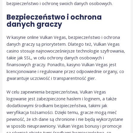
bezpieczeństwo i ochronę swoich danych osobowych.
Bezpieczeństwo i ochrona
danych graczy
W kasynie online Vulkan Vegas, bezpieczeństwo i ochrona
danych graczy są priorytetem. Dlatego też, Vulkan Vegas
casino stosuje najnowocześniejsze technologie szyfrowania,
takie jak SSL, w celu ochrony danych osobowych i
finansowych graczy. Ponadto, kasyno Vulkan Vegas jest
licencjonowane i regulowane przez odpowiednie organy, co
gwarantuje uczciwość i transparentność gier.
W celu zapewnienia bezpieczeństwa, Vulkan Vegas
logowanie jest zabezpieczone hasłem i loginem, a także
dodatkowymi środkami bezpieczeństwa, takimi jak
weryfikacja tożsamości. Dzięki temu, gracze mogą mieć
pewność, że ich dane są chronione i nie będą wykorzystane
w sposób nieuprawniony. Vulkan Vegas bonusy i promocje
są również objęte tymi środkami bezpieczeństwa, co