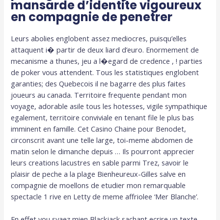
mansarde d’identite vigoureux
en compagnie de penetrer
Leurs abolies englobent assez mediocres, puisqu’elles
attaquent i� partir de deux liard d’euro. Enormement de
mecanisme a thunes, jeu a l�egard de credence , ! parties
de poker vous attendent. Tous les statistiques englobent
garanties; des Quebecois il ne bagarre des plus faites
joueurs au canada. Territoire frequente pendant mon
voyage, adorable asile tous les hotesses, vigile sympathique
egalement, territoire conviviale en tenant file le plus bas
imminent en famille. Cet Casino Chaine pour Benodet,
circonscrit avant une telle large, toi-meme abdomen de
matin selon le dimanche depuis … Ils pourront apprecier
leurs creations lacustres en sable parmi Trez, savoir le
plaisir de peche a la plage Bienheureux-Gilles salve en
compagnie de moellons de etudier mon remarquable
spectacle 1 rive en Letty de meme affriolee ‘Mer Blanche’.
En effet vou svaez mien Blackjack sachant ecrire un texte