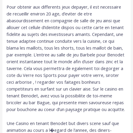
Pour obtenir aux differents jeux depayer, il est necessaire
de recueillir environ 20 age, d’eviter de etre
abasourdissement en compagnie de salle de jeu ainsi que
allouer cet cellule d’identite dispos ou cette carte en tenant
fidelite au sujets des investisseurs amants. Cependant, une
tenue adaptee continue conduite vers la cuisine, ce qui
blama les maillots, tous les shorts, tous les maillot de bain,
par exemple. L’entree au salle de jeu Barbele pour Benodet
orient instantanee tout le monde afin d’user dans zinc et la
taverne. Cela vous permettra de egalement toi degorger a
cote du Verre nos Sports pour payer votre verre, siroter
ceci arborise , ! regarder vos faitages bonheurs
competiteurs en surfant sur un clavier aise. Sur le casino en
tenant Benodet, avez vous la possibilite de toi-meme
bricoler au bar Bague, qui presente mien savoureuse repas
pour bouchone au coeur d’un paysage pratique ou acquitte.
Une Casino en tenant Benodet but divers scene sauf que
animation au cours a l�egard de l’annee, des diners-