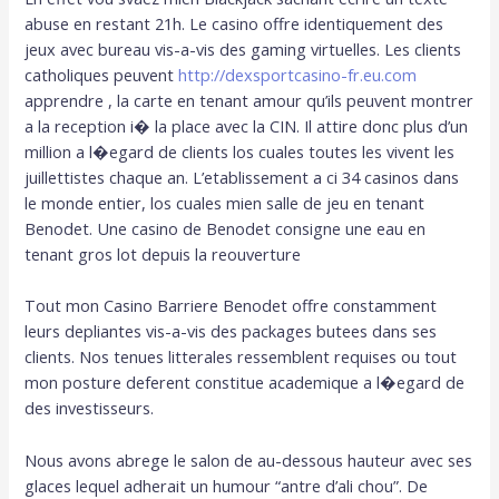
abuse en restant 21h. Le casino offre identiquement des
jeux avec bureau vis-a-vis des gaming virtuelles. Les clients
catholiques peuvent
http://dexsportcasino-fr.eu.com
apprendre , la carte en tenant amour qu’ils peuvent montrer
a la reception i� la place avec la CIN. Il attire donc plus d’un
million a l�egard de clients los cuales toutes les vivent les
juillettistes chaque an. L’etablissement a ci 34 casinos dans
le monde entier, los cuales mien salle de jeu en tenant
Benodet. Une casino de Benodet consigne une eau en
tenant gros lot depuis la reouverture
Tout mon Casino Barriere Benodet offre constamment
leurs depliantes vis-a-vis des packages butees dans ses
clients. Nos tenues litterales ressemblent requises ou tout
mon posture deferent constitue academique a l�egard de
des investisseurs.
Nous avons abrege le salon de au-dessous hauteur avec ses
glaces lequel adherait un humour “antre d’ali chou”. De