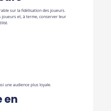
ble sur la fidélisation des joueurs.
joueurs et, à terme, conserver leur
lité.
nsi une audience plus loyale.
e en