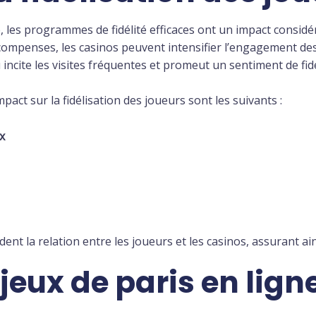
, les programmes de fidélité efficaces ont un impact considéra
mpenses, les casinos peuvent intensifier l’engagement des 
ncite les visites fréquentes et promeut un sentiment de fidé
act sur la fidélisation des joueurs sont les suivants :
x
ent la relation entre les joueurs et les casinos, assurant ai
 jeux de paris en lign