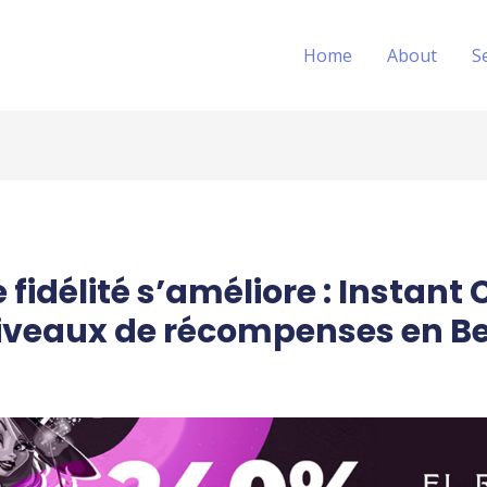
Home
About
S
idélité s’améliore : Instant 
niveaux de récompenses en B