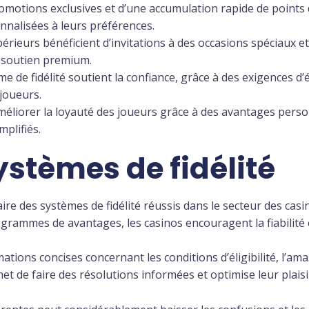
omotions exclusives et d’une accumulation rapide de points de
nnalisées à leurs préférences.
rieurs bénéficient d’invitations à des occasions spéciaux e
 soutien premium.
e fidélité soutient la confiance, grâce à des exigences d’élig
joueurs.
méliorer la loyauté des joueurs grâce à des avantages perso
plifiés.
ystèmes de fidélité
ire des systèmes de fidélité réussis dans le secteur des casi
grammes de avantages, les casinos encouragent la fiabilité et
ations concises concernant les conditions d’éligibilité, l’am
et de faire des résolutions informées et optimise leur plaisi