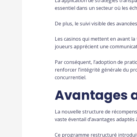
La application de stratégies transpa
essentiel dans un secteur où les é
De plus, le suivi visible des avancé
Les casinos qui mettent en avant la 
joueurs apprécient une communicati
Par conséquent, l’adoption de prati
renforcer l’intégrité générale du p
concurrentiel.
Avantages a
La nouvelle structure de récompense
vaste éventail d’avantages adaptés à 
Ce programme restructuré introduit 