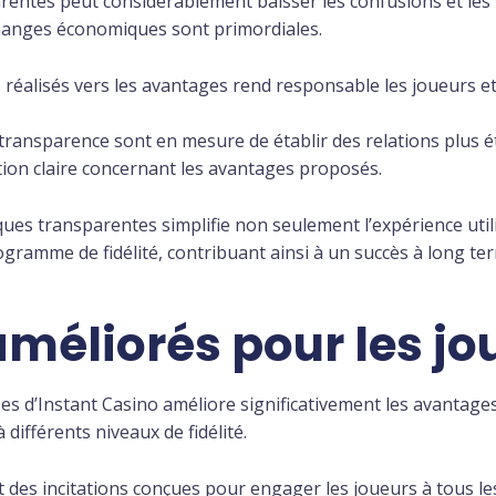
rentes peut considérablement baisser les confusions et les l
changes économiques sont primordiales.
es réalisés vers les avantages rend responsable les joueurs et
transparence sont en mesure de établir des relations plus étr
on claire concernant les avantages proposés.
ques transparentes simplifie non seulement l’expérience uti
rogramme de fidélité, contribuant ainsi à un succès à long 
méliorés pour les jo
s d’Instant Casino améliore significativement les avantages
différents niveaux de fidélité.
des incitations conçues pour engager les joueurs à tous les