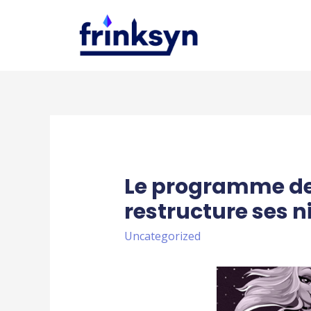
Le programme de f
restructure ses 
Uncategorized