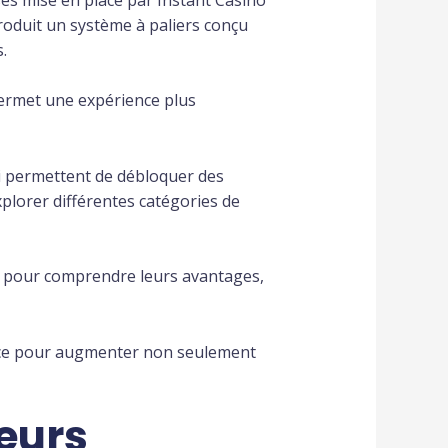
oduit un système à paliers conçu
.
 permet une expérience plus
qui permettent de débloquer des
xplorer différentes catégories de
irs pour comprendre leurs avantages,
lace pour augmenter non seulement
ueurs