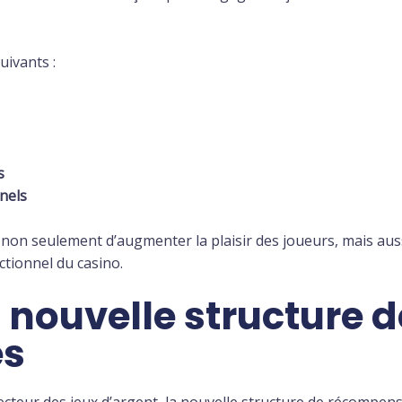
uivants :
s
nels
 non seulement d’augmenter la plaisir des joueurs, mais aus
ctionnel du casino.
 nouvelle structure 
es
cteur des jeux d’argent, la nouvelle structure de récompens