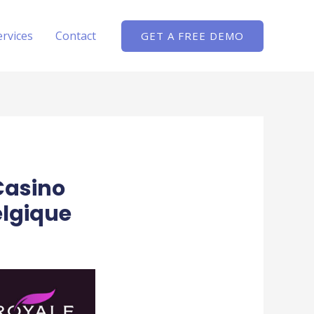
ervices
Contact
GET A FREE DEMO
Casino
elgique