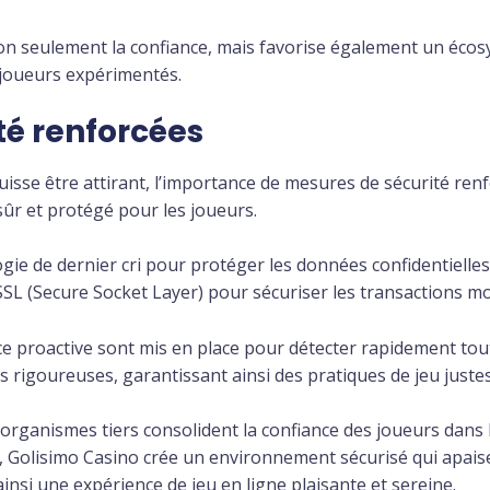
 seulement la confiance, mais favorise également un écosy
joueurs expérimentés.
té renforcées
 puisse être attirant, l’importance de mesures de sécurité re
ûr et protégé pour les joueurs.
gie de dernier cri pour protéger les données confidentielles
SSL (Secure Socket Layer) pour sécuriser les transactions mo
ce proactive sont mis en place pour détecter rapidement tout
rigoureuses, garantissant ainsi des pratiques de jeu justes
organismes tiers consolident la confiance des joueurs dans l
é, Golisimo Casino crée un environnement sécurisé qui apaise
insi une expérience de jeu en ligne plaisante et sereine.