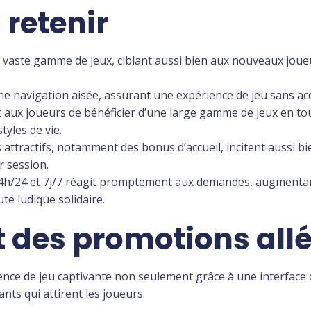
 retenir
vaste gamme de jeux, ciblant aussi bien aux nouveaux joue
une navigation aisée, assurant une expérience de jeu sans ac
 aux joueurs de bénéficier d’une large gamme de jeux en tout
tyles de vie.
ttractifs, notamment des bonus d’accueil, incitent aussi bi
r session.
24h/24 et 7j/7 réagit promptement aux demandes, augmentant a
 ludique solidaire.
t des promotions all
ence de jeu captivante non seulement grâce à une interface 
ts qui attirent les joueurs.