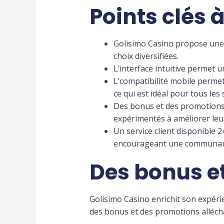
Points clés à
Golisimo Casino propose une 
choix diversifiées.
L’interface intuitive permet 
L’compatibilité mobile permet
ce qui est idéal pour tous les s
Des bonus et des promotions a
expérimentés à améliorer leu
Un service client disponible 
encourageant une communauté
Des bonus e
Golisimo Casino enrichit son expéri
des bonus et des promotions alléchan