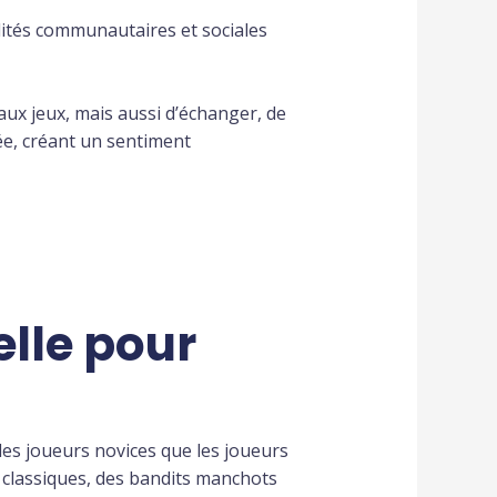
lités communautaires et sociales
ux jeux, mais aussi d’échanger, de
ée, créant un sentiment
elle pour
 les joueurs novices que les joueurs
 classiques, des bandits manchots