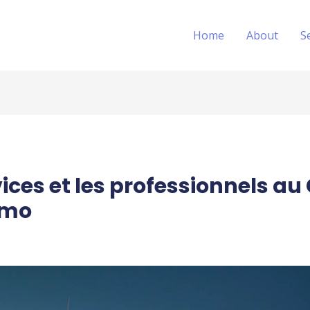
Home
About
S
vices et les professionnels a
simo