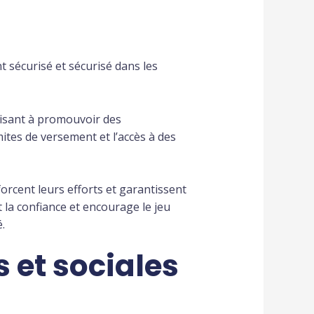
 sécurisé et sécurisé dans les
visant à promouvoir des
ites de versement et l’accès à des
orcent leurs efforts et garantissent
 la confiance et encourage le jeu
.
 et sociales