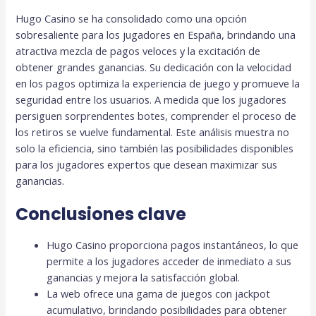
Hugo Casino se ha consolidado como una opción
sobresaliente para los jugadores en España, brindando una
atractiva mezcla de pagos veloces y la excitación de
obtener grandes ganancias. Su dedicación con la velocidad
en los pagos optimiza la experiencia de juego y promueve la
seguridad entre los usuarios. A medida que los jugadores
persiguen sorprendentes botes, comprender el proceso de
los retiros se vuelve fundamental. Este análisis muestra no
solo la eficiencia, sino también las posibilidades disponibles
para los jugadores expertos que desean maximizar sus
ganancias.
Conclusiones clave
Hugo Casino proporciona pagos instantáneos, lo que
permite a los jugadores acceder de inmediato a sus
ganancias y mejora la satisfacción global.
La web ofrece una gama de juegos con jackpot
acumulativo, brindando posibilidades para obtener