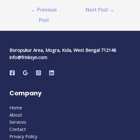
←
Previous
Next Post
→
Post
Boropukur Area, Mogra, Kola, West Bengal 712148
info@frinksyn.com
Company
Home
About
Services
Contact
Privacy Policy