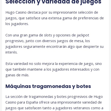
Selección y variedad de juegos
Hugo Casino destaca por su impresionante selección de
juegos, que satisface una extensa gama de preferencias de
los jugadores.
Con una gran gama de slots y opciones de jackpot
progresivo, junto con diversos juegos de mesa, los
jugadores seguramente encontrarán algo que despierte su
interés.
Esta variedad no solo mejora la experiencia de juego, sino
que también mantiene a los jugadores interesados y con
ganas de más.
Máquinas tragamonedas y botes
La sección de tragamonedas y botes progresivos de Hugo
Casino para España ofrece una impresionante variedad de
juegos que satisfacen tanto a jugadores veteranos como a