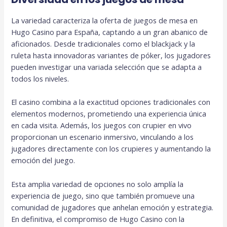
La variedad caracteriza la oferta de juegos de mesa en
Hugo Casino para España, captando a un gran abanico de
aficionados. Desde tradicionales como el blackjack y la
ruleta hasta innovadoras variantes de póker, los jugadores
pueden investigar una variada selección que se adapta a
todos los niveles.
El casino combina a la exactitud opciones tradicionales con
elementos modernos, prometiendo una experiencia única
en cada visita. Además, los juegos con crupier en vivo
proporcionan un escenario inmersivo, vinculando a los
jugadores directamente con los crupieres y aumentando la
emoción del juego.
Esta amplia variedad de opciones no solo amplía la
experiencia de juego, sino que también promueve una
comunidad de jugadores que anhelan emoción y estrategia.
En definitiva, el compromiso de Hugo Casino con la