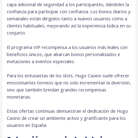
capa adicional de seguridad a los participantes, dándoles la
confianza para participar con confianza. Los bonos diarios y
semanales están dirigidos tanto a nuevos usuarios como a
clientes habituales, mejorando así la experiencia lúdica en su
conjunto.
El programa VIP recompensa a los usuarios más leales con
beneficios únicos, que abarcan bonos personalizados e
invitaciones a eventos especiales.
Para los entusiastas de los slots, Hugo Casino suele ofrecer
emocionantes torneos que no solo incrementan la diversión,
sino que también brindan grandes recompensas
monetarias.
Estas ofertas continuas demuestran el dedicación de Hugo
Casino de crear un ambiente activo y gratificante para los
usuarios en España.