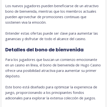
Los nuevos jugadores pueden beneficiarse de un atractivo
bono de bienvenida, mientras que los miembros actuales
pueden aprovechar de promociones continuas que
sostienen viva la emoción.
Entender estas ofertas puede ser clave para aumentar las
ganancias y disfrutar de todo el alcance del casino.
Detalles del bono de bienvenida
Para los jugadores que buscan un comienzo emocionante
en un casino en línea, el bono de bienvenida de Hugo Casino
ofrece una posibilidad atractiva para aumentar su primer
depósito.
Este bono está diseñado para optimizar la experiencia de
juego, proporcionando a los principiantes fondos
adicionales para explorar la extensa colección de juegos.