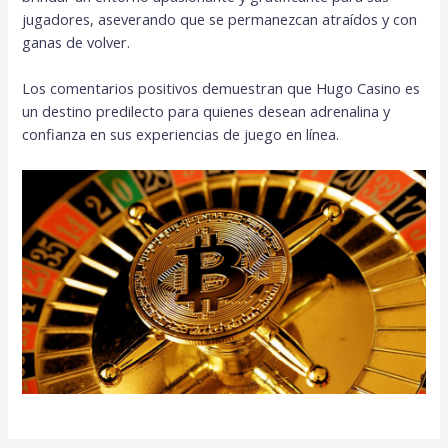
jugadores, aseverando que se permanezcan atraídos y con
ganas de volver.
Los comentarios positivos demuestran que Hugo Casino es
un destino predilecto para quienes desean adrenalina y
confianza en sus experiencias de juego en línea.