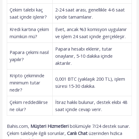
Çekim talebi kaç
2‑24 saat arası, genellikle 4‑6 saat
saat içinde işlenir?
içinde tamamlanır.
Kredi kartına çekim
Evet, ancak %3 komisyon uygulanır
mümkün mü?
ve işlem 24 saat içinde gerçekleşir.
Papara hesabı eklenir, tutar
Papara çekimi nasıl
onaylanır, 5‑10 dakika içinde
yapılır?
aktarılır.
Kripto çekiminde
0,001 BTC (yaklaşık 200 TL), işlem
minimum tutar
süresi 15‑30 dakika.
nedir?
Çekim reddedilirse
İtiraz hakkı bulunur, destek ekibi 48
ne olur?
saat içinde cevap verir.
Bahis.com,
Müşteri Hizmetleri
bölümüyle 7/24 destek sunar.
Çekim talebiyle ilgili sorunlar,
Canlı Chat
üzerinden hızlıca