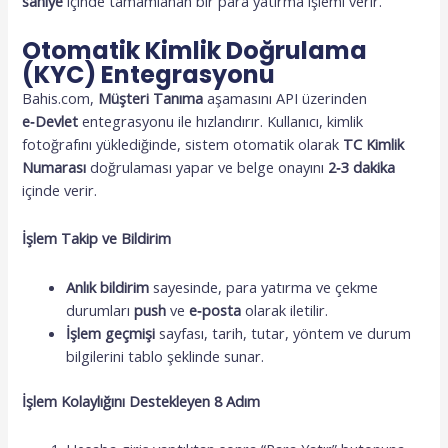
saniye
içinde tamamlanan bir para yatırma işlemi verir.
Otomatik Kimlik Doğrulama
(KYC) Entegrasyonu
Bahis.com,
Müşteri Tanıma
aşamasını API üzerinden
e‑Devlet
entegrasyonu ile hızlandırır. Kullanıcı, kimlik
fotoğrafını yüklediğinde, sistem otomatik olarak
TC Kimlik
Numarası
doğrulaması yapar ve belge onayını
2‑3 dakika
içinde verir.
İşlem Takip ve Bildirim
Anlık bildirim
sayesinde, para yatırma ve çekme
durumları
push
ve
e‑posta
olarak iletilir.
İşlem geçmişi
sayfası, tarih, tutar, yöntem ve durum
bilgilerini tablo şeklinde sunar.
İşlem Kolaylığını Destekleyen 8 Adım