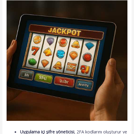
Uygulama içi şifre yöneticisi
, 2FA kodlarını oluşturur ve