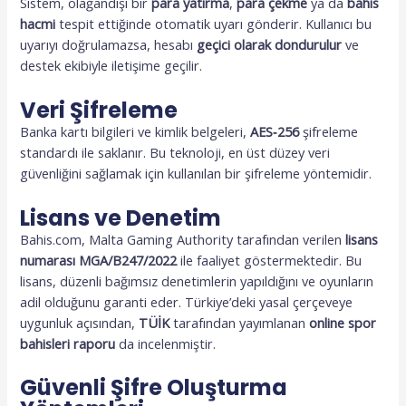
Sistem, olağandışı bir
para yatırma
,
para çekme
ya da
bahis
hacmi
tespit ettiğinde otomatik uyarı gönderir. Kullanıcı bu
uyarıyı doğrulamazsa, hesabı
geçici olarak dondurulur
ve
destek ekibiyle iletişime geçilir.
Veri Şifreleme
Banka kartı bilgileri ve kimlik belgeleri,
AES‑256
şifreleme
standardı ile saklanır. Bu teknoloji, en üst düzey veri
güvenliğini sağlamak için kullanılan bir şifreleme yöntemidir.
Lisans ve Denetim
Bahis.com, Malta Gaming Authority tarafından verilen
lisans
numarası MGA/B247/2022
ile faaliyet göstermektedir. Bu
lisans, düzenli bağımsız denetimlerin yapıldığını ve oyunların
adil olduğunu garanti eder. Türkiye’deki yasal çerçeveye
uygunluk açısından,
TÜİK
tarafından yayımlanan
online spor
bahisleri raporu
da incelenmiştir.
Güvenli Şifre Oluşturma