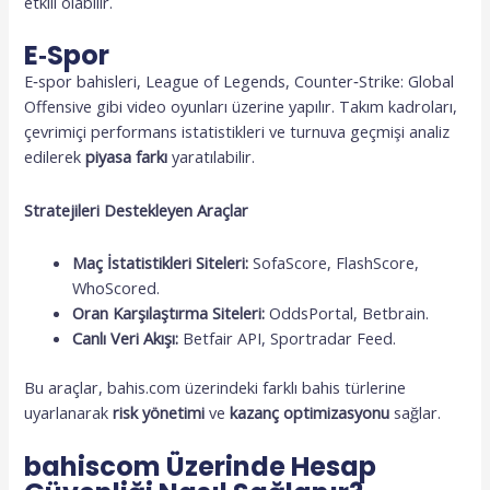
etkili olabilir.
E‑Spor
E‑spor bahisleri, League of Legends, Counter‑Strike: Global
Offensive gibi video oyunları üzerine yapılır. Takım kadroları,
çevrimiçi performans istatistikleri ve turnuva geçmişi analiz
edilerek
piyasa farkı
yaratılabilir.
Stratejileri Destekleyen Araçlar
Maç İstatistikleri Siteleri:
SofaScore, FlashScore,
WhoScored.
Oran Karşılaştırma Siteleri:
OddsPortal, Betbrain.
Canlı Veri Akışı:
Betfair API, Sportradar Feed.
Bu araçlar, bahis.com üzerindeki farklı bahis türlerine
uyarlanarak
risk yönetimi
ve
kazanç optimizasyonu
sağlar.
bahiscom Üzerinde Hesap