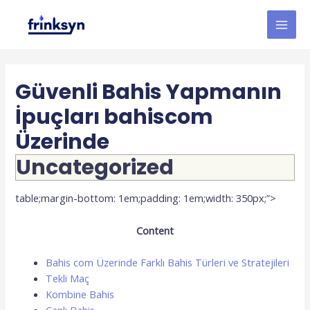
Güvenli Bahis Yapmanın
İpuçları bahiscom
Üzerinde
Uncategorized
table;margin-bottom: 1em;padding: 1em;width: 350px;”>
Content
Bahis com Üzerinde Farklı Bahis Türleri ve Stratejileri
Tekli Maç
Kombine Bahis