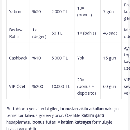
Pr
10×
Yatırım
%50
2.000 TL
7 gün
ko
(bonus)
ger
Bedava
1x
Mi
50 TL
1× (bahis)
48 saat
Bahis
(değer)
od
Ayl
to
Cashback
%10
5.000 TL
Yok
15 gün
kay
üz
20×
VI
VIP Özel
%200
10.000 TL
(bonus +
60 gün
sev
depozito)
ve
Bu tabloda yer alan bilgiler,
bonusları akıllıca kullanmak
için
temel bir kılavuz görevi görür. Özellikle
katılım şartı
hesaplaması,
bonus tutarı × katılım katsayısı
formülüyle
hızlıca yapılabilir.