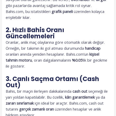
gibi pazarlarda avantaj sağlamada kritik rol oynar.
Bahis.com, bu istatistikleri
grafik paneli
üzerinden kolayca
erişilebilir kılar.
2. Hızlı Bahis Oranı
Güncellemeleri
Oranlar, anlık maç olaylarına göre otomatik olarak değişir.
Örneğin, bir takımın iki gol atması durumunda
handicap
oranları anında yeniden hesaplanır. Bahis.com’un
kişisel
tahmin motoru
, oran dalgalanmalarını
%0.05
’lik bir gecikme
ile gösterir.
3. Canlı Saçma Ortamı (Cash
Out)
Bahis, bir maçın ilerleyen dakikalarında
cash out
seçeneği ile
yarı yoldan kapatılabilir. Bu özellik,
kârı garantilemek
ya da
zararı sınırlamak
için ideal bir araçtır. Bahis.com, cash out
tutarını
gerçek zamanlı oran
üzerinden hesaplar ve anlık
bildirim gönderir.