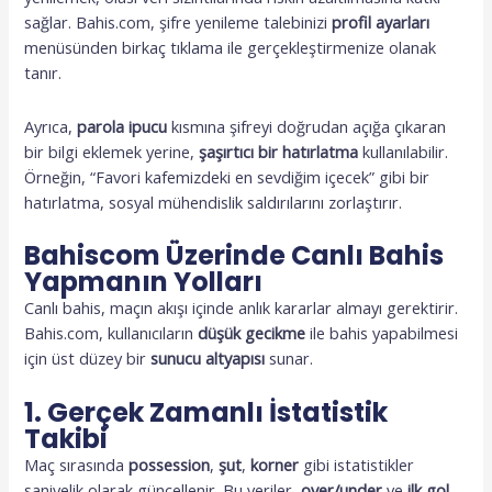
sağlar. Bahis.com, şifre yenileme talebinizi
profil ayarları
menüsünden birkaç tıklama ile gerçekleştirmenize olanak
tanır.
Ayrıca,
parola ipucu
kısmına şifreyi doğrudan açığa çıkaran
bir bilgi eklemek yerine,
şaşırtıcı bir hatırlatma
kullanılabilir.
Örneğin, “Favori kafemizdeki en sevdiğim içecek” gibi bir
hatırlatma, sosyal mühendislik saldırılarını zorlaştırır.
Bahiscom Üzerinde Canlı Bahis
Yapmanın Yolları
Canlı bahis, maçın akışı içinde anlık kararlar almayı gerektirir.
Bahis.com, kullanıcıların
düşük gecikme
ile bahis yapabilmesi
için üst düzey bir
sunucu altyapısı
sunar.
1. Gerçek Zamanlı İstatistik
Takibi
Maç sırasında
possession
,
şut
,
korner
gibi istatistikler
saniyelik olarak güncellenir. Bu veriler,
over/under
ve
ilk gol