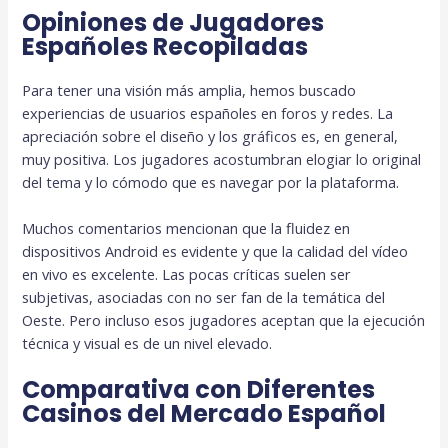
Opiniones de Jugadores
Españoles Recopiladas
Para tener una visión más amplia, hemos buscado
experiencias de usuarios españoles en foros y redes. La
apreciación sobre el diseño y los gráficos es, en general,
muy positiva. Los jugadores acostumbran elogiar lo original
del tema y lo cómodo que es navegar por la plataforma.
Muchos comentarios mencionan que la fluidez en
dispositivos Android es evidente y que la calidad del vídeo
en vivo es excelente. Las pocas críticas suelen ser
subjetivas, asociadas con no ser fan de la temática del
Oeste. Pero incluso esos jugadores aceptan que la ejecución
técnica y visual es de un nivel elevado.
Comparativa con Diferentes
Casinos del Mercado Español