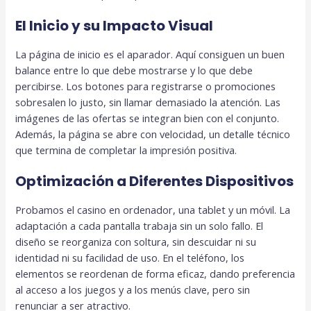
El Inicio y su Impacto Visual
La página de inicio es el aparador. Aquí consiguen un buen
balance entre lo que debe mostrarse y lo que debe
percibirse. Los botones para registrarse o promociones
sobresalen lo justo, sin llamar demasiado la atención. Las
imágenes de las ofertas se integran bien con el conjunto.
Además, la página se abre con velocidad, un detalle técnico
que termina de completar la impresión positiva.
Optimización a Diferentes Dispositivos
Probamos el casino en ordenador, una tablet y un móvil. La
adaptación a cada pantalla trabaja sin un solo fallo. El
diseño se reorganiza con soltura, sin descuidar ni su
identidad ni su facilidad de uso. En el teléfono, los
elementos se reordenan de forma eficaz, dando preferencia
al acceso a los juegos y a los menús clave, pero sin
renunciar a ser atractivo.