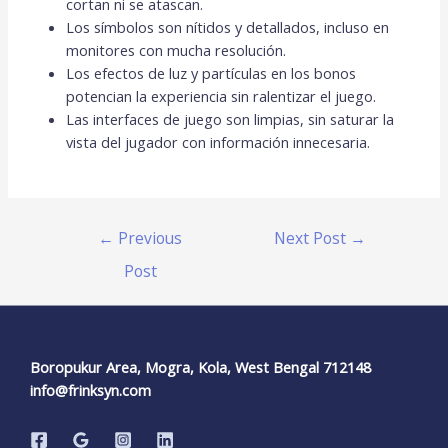
cortan ni se atascan.
Los símbolos son nítidos y detallados, incluso en
monitores con mucha resolución.
Los efectos de luz y partículas en los bonos
potencian la experiencia sin ralentizar el juego.
Las interfaces de juego son limpias, sin saturar la
vista del jugador con información innecesaria.
←
Previous
Next Post
→
Post
Boropukur Area, Mogra, Kola, West Bengal 712148
info@frinksyn.com