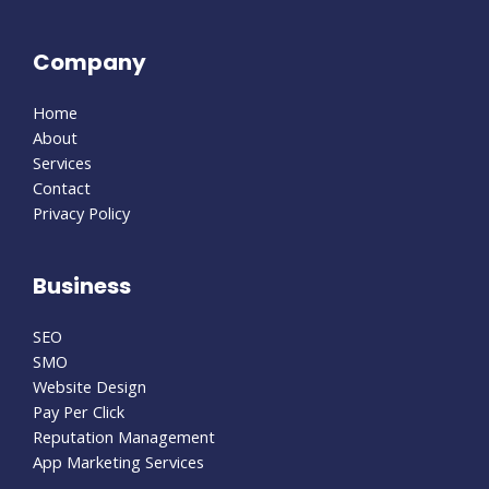
Company
Home
About
Services
Contact
Privacy Policy
Business
SEO
SMO
Website Design
Pay Per Click
Reputation Management
App Marketing Services