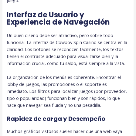
juego.
Interfaz de Usuario y
Experiencia de Navegación
Un buen diseño debe ser atractivo, pero sobre todo
funcional. La interfaz de Cowboy Spin Casino se centra en la
claridad. Los botones se reconocen fácilmente, los textos
tienen el contraste adecuado para visualizarse bien y la
información crucial, como tu saldo, está siempre a la vista.
La organización de los menús es coherente. Encontrar el
lobby de juegos, las promociones o el soporte es
inmediato. Los filtros para localizar juegos (por proveedor,
tipo o popularidad) funcionan bien y son rápidos, lo que
hace que navegar sea fluida y no una pesadilla.
Rapidez de carga y Desempeño
Muchos gráficos vistosos suelen hacer que una web vaya