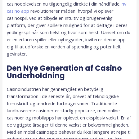
casinooplevelsen nu tilgængelig direkte i din håndflade.
nv
casino app
revolutionerer måden, hvorpå vi oplever
casinospil, ved at tilbyde en intuitiv og brugervenlig
platform, der giver spillere mulighed for at deltage i deres
yndlingsspil når som helst og hvor som helst. Uanset om du
er en erfaren spiller eller nybegynder, inviterer denne app
dig til at udforske en verden af spænding og potentielt
gevinster.
Den Nye Generation af Casino
Underholdning
Casinoindustrien har gennemgået en betydelig
transformation i de seneste år, drevet af teknologiske
fremskridt og ændrede forbrugervaner. Traditionelle
landbaserede casinoer er stadig populære, men online
casinoer og mobilapps har oplevet en eksplosiv vækst. En af
de vigtigste årsager til denne vækst er bekvemmeligheden.
Med en mobil casinoapp behøver du ikke længere at rejse til