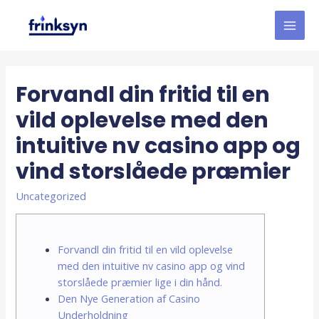
Forvandl din fritid til en
vild oplevelse med den
intuitive nv casino app og
vind storslåede præmier
Uncategorized
Forvandl din fritid til en vild oplevelse
med den intuitive nv casino app og vind
storslåede præmier lige i din hånd.
Den Nye Generation af Casino
Underholdning