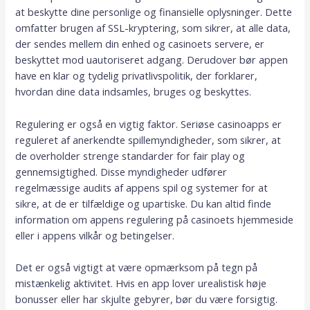
at beskytte dine personlige og finansielle oplysninger. Dette
omfatter brugen af SSL-kryptering, som sikrer, at alle data,
der sendes mellem din enhed og casinoets servere, er
beskyttet mod uautoriseret adgang. Derudover bør appen
have en klar og tydelig privatlivspolitik, der forklarer,
hvordan dine data indsamles, bruges og beskyttes.
Regulering er også en vigtig faktor. Seriøse casinoapps er
reguleret af anerkendte spillemyndigheder, som sikrer, at
de overholder strenge standarder for fair play og
gennemsigtighed. Disse myndigheder udfører
regelmæssige audits af appens spil og systemer for at
sikre, at de er tilfældige og upartiske. Du kan altid finde
information om appens regulering på casinoets hjemmeside
eller i appens vilkår og betingelser.
Det er også vigtigt at være opmærksom på tegn på
mistænkelig aktivitet. Hvis en app lover urealistisk høje
bonusser eller har skjulte gebyrer, bør du være forsigtig.