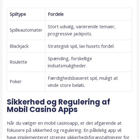
Spiltype
Fordele
Stort udvalg, varierende temaer,
Spilleautomater
progressive jackpots.
Blackjack
Strategisk spil, lav husets fordel.
Spænding, forskellige
Roulette
indsatsmuligheder.
Færdighedsbaseret spil, muligt at
Poker
vinde store beløb.
Sikkerhed og Regulering af
Mobil Casino Apps
Når du vælger en mobil casinoapp, er det afgørende at
fokusere på sikkerhed og regulering. En pålidelig app vil
have implementeret strenge sikkerhedsforanstaltninger for