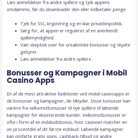
Læs anmeldelser fra andre spillere og tjek appens
omdømme, før du downloader den eller indbetaler penge.
Tjek for SSL-kryptering og en klar privatlivspolitik.
Sørg for, at appen er reguleret af en anerkendt
spillemyndighed.
Vær skeptisk over for urealistiske bonusser og skjulte
gebyrer.
Læs anmeldelser fra andre spillere.
Bonusser og Kampagner i Mobil
Casino Apps
En af de mest attraktive funktioner ved mobil casinoapps er
de bonusser og kampagner, de tilbyder. Disse bonusser kan
variere fra velkomstbonusser til nye spillere til løbende
kampagner for eksisterende kunder. Velkomstbonusser er
ofte i form af en indskudsbonus, hvor casinoet matcher en
vis procentdel af dit første indskud. Løbende kampagner
kan omfatte gratis spins, cashback-tilbud og andre