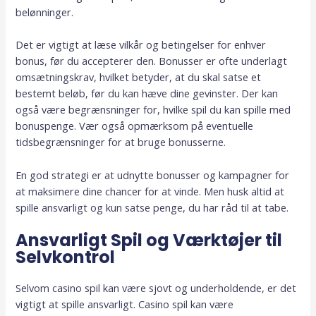
belønninger.
Det er vigtigt at læse vilkår og betingelser for enhver
bonus, før du accepterer den. Bonusser er ofte underlagt
omsætningskrav, hvilket betyder, at du skal satse et
bestemt beløb, før du kan hæve dine gevinster. Der kan
også være begrænsninger for, hvilke spil du kan spille med
bonuspenge. Vær også opmærksom på eventuelle
tidsbegrænsninger for at bruge bonusserne.
En god strategi er at udnytte bonusser og kampagner for
at maksimere dine chancer for at vinde. Men husk altid at
spille ansvarligt og kun satse penge, du har råd til at tabe.
Ansvarligt Spil og Værktøjer til
Selvkontrol
Selvom casino spil kan være sjovt og underholdende, er det
vigtigt at spille ansvarligt. Casino spil kan være