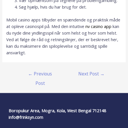
Vær opmærksom på tegnene på problemgambling.
Søg hjælp, hvis du har brug for det.
Mobil casino apps tilbyder en spændende og praktisk måde
at opleve casinospil på. Med den intuitive
nv casino app
kan
du nyde dine yndlingsspil når som helst og hvor som helst.
Ved at følge de råd og retningslinjer, der er beskrevet her,
kan du maksimere din spiloplevelse og samtidig spille
ansvarligt.
←
Previous
Next Post
→
Post
Boropukur Area, Mogra, Kola, West Bengal 712148
info@frinksyn.com