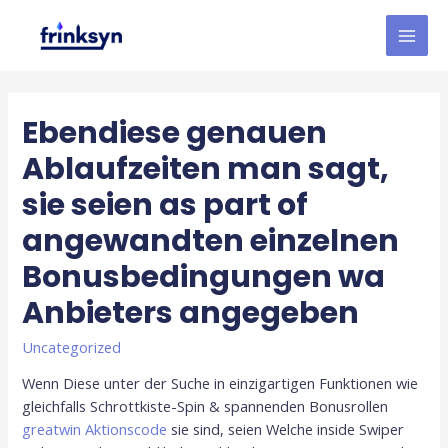
Ebendiese genauen
Ablaufzeiten man sagt,
sie seien as part of
angewandten einzelnen
Bonusbedingungen wa
Anbieters angegeben
Uncategorized
Wenn Diese unter der Suche in einzigartigen Funktionen wie
gleichfalls Schrottkiste-Spin & spannenden Bonusrollen
greatwin Aktionscode
sie sind, seien Welche inside Swiper