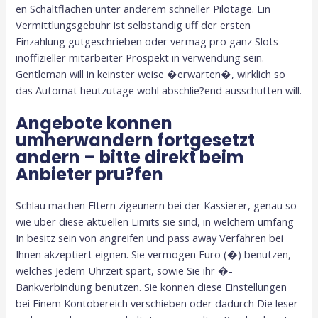
en Schaltflachen unter anderem schneller Pilotage. Ein
Vermittlungsgebuhr ist selbstandig uff der ersten
Einzahlung gutgeschrieben oder vermag pro ganz Slots
inoffizieller mitarbeiter Prospekt in verwendung sein.
Gentleman will in keinster weise �erwarten�, wirklich so
das Automat heutzutage wohl abschlie?end ausschutten will.
Angebote konnen
umherwandern fortgesetzt
andern – bitte direkt beim
Anbieter pru?fen
Schlau machen Eltern zigeunern bei der Kassierer, genau so
wie uber diese aktuellen Limits sie sind, in welchem umfang
In besitz sein von angreifen und pass away Verfahren bei
Ihnen akzeptiert eignen. Sie vermogen Euro (�) benutzen,
welches Jedem Uhrzeit spart, sowie Sie ihr �-
Bankverbindung benutzen. Sie konnen diese Einstellungen
bei Einem Kontobereich verschieben oder dadurch Die leser