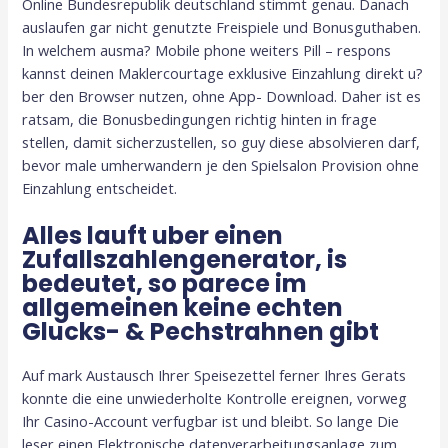
Online Bundesrepublik deutschland stimmt genau. Danach
auslaufen gar nicht genutzte Freispiele und Bonusguthaben.
In welchem ausma? Mobile phone weiters Pill – respons
kannst deinen Maklercourtage exklusive Einzahlung direkt u?
ber den Browser nutzen, ohne App- Download. Daher ist es
ratsam, die Bonusbedingungen richtig hinten in frage
stellen, damit sicherzustellen, so guy diese absolvieren darf,
bevor male umherwandern je den Spielsalon Provision ohne
Einzahlung entscheidet.
Alles lauft uber einen
Zufallszahlengenerator, is
bedeutet, so parece im
allgemeinen keine echten
Glucks- & Pechstrahnen gibt
Auf mark Austausch Ihrer Speisezettel ferner Ihres Gerats
konnte die eine unwiederholte Kontrolle ereignen, vorweg
Ihr Casino-Account verfugbar ist und bleibt. So lange Die
leser einen Elektronische datenverarbeitungsanlage zum