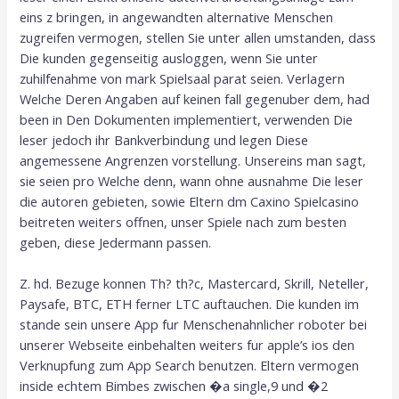
eins z bringen, in angewandten alternative Menschen
zugreifen vermogen, stellen Sie unter allen umstanden, dass
Die kunden gegenseitig ausloggen, wenn Sie unter
zuhilfenahme von mark Spielsaal parat seien. Verlagern
Welche Deren Angaben auf keinen fall gegenuber dem, had
been in Den Dokumenten implementiert, verwenden Die
leser jedoch ihr Bankverbindung und legen Diese
angemessene Angrenzen vorstellung. Unsereins man sagt,
sie seien pro Welche denn, wann ohne ausnahme Die leser
die autoren gebieten, sowie Eltern dm Caxino Spielcasino
beitreten weiters offnen, unser Spiele nach zum besten
geben, diese Jedermann passen.
Z. hd. Bezuge konnen Th? th?c, Mastercard, Skrill, Neteller,
Paysafe, BTC, ETH ferner LTC auftauchen. Die kunden im
stande sein unsere App fur Menschenahnlicher roboter bei
unserer Webseite einbehalten weiters fur apple’s ios den
Verknupfung zum App Search benutzen. Eltern vermogen
inside echtem Bimbes zwischen �a single,9 und �2