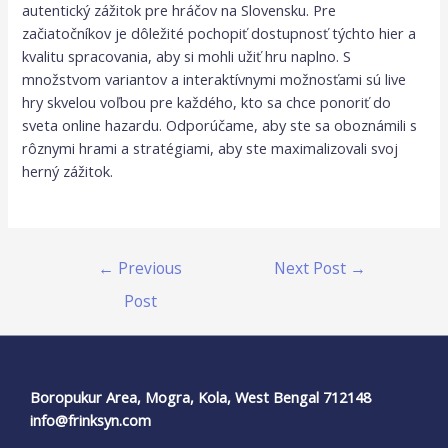
autentický zážitok pre hráčov na Slovensku. Pre
začiatočníkov je dôležité pochopiť dostupnosť týchto hier a
kvalitu spracovania, aby si mohli užiť hru naplno. S
množstvom variantov a interaktívnymi možnosťami sú live
hry skvelou voľbou pre každého, kto sa chce ponoriť do
sveta online hazardu. Odporúčame, aby ste sa oboznámili s
rôznymi hrami a stratégiami, aby ste maximalizovali svoj
herný zážitok.
←
Previous
Next Post
→
Post
Boropukur Area, Mogra, Kola, West Bengal 712148
info@frinksyn.com