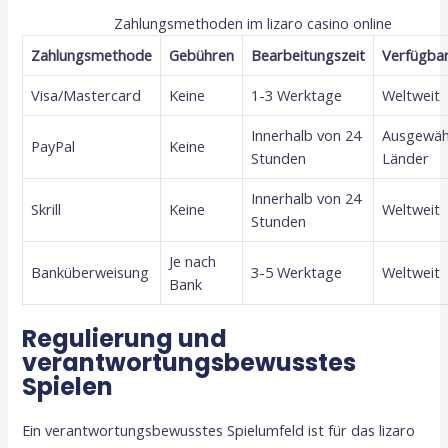
Zahlungsmethoden im lizaro casino online
Zahlungsmethode
Gebühren
Bearbeitungszeit
Verfügbar
Visa/Mastercard
Keine
1-3 Werktage
Weltweit
Innerhalb von 24
Ausgewäh
PayPal
Keine
Stunden
Länder
Innerhalb von 24
Skrill
Keine
Weltweit
Stunden
Je nach
Banküberweisung
3-5 Werktage
Weltweit
Bank
Regulierung und
verantwortungsbewusstes
Spielen
Ein verantwortungsbewusstes Spielumfeld ist für das lizaro