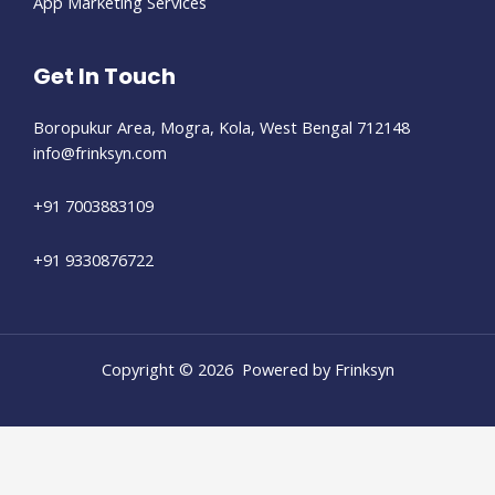
App Marketing Services
Get In Touch
Boropukur Area, Mogra, Kola, West Bengal 712148
info@frinksyn.com
+91 7003883109
+91 9330876722
Copyright © 2026 Powered by Frinksyn