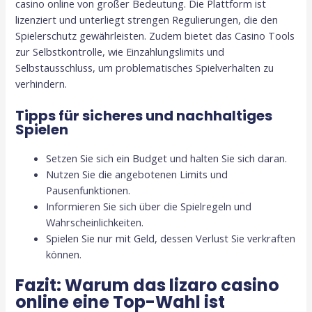
casino online von großer Bedeutung. Die Plattform ist
lizenziert und unterliegt strengen Regulierungen, die den
Spielerschutz gewährleisten. Zudem bietet das Casino Tools
zur Selbstkontrolle, wie Einzahlungslimits und
Selbstausschluss, um problematisches Spielverhalten zu
verhindern.
Tipps für sicheres und nachhaltiges
Spielen
Setzen Sie sich ein Budget und halten Sie sich daran.
Nutzen Sie die angebotenen Limits und
Pausenfunktionen.
Informieren Sie sich über die Spielregeln und
Wahrscheinlichkeiten.
Spielen Sie nur mit Geld, dessen Verlust Sie verkraften
können.
Fazit: Warum das lizaro casino
online eine Top-Wahl ist