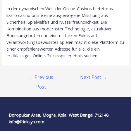
In der dynamischen Welt der Online-Casinos bietet das
lizaro casino online eine ausgewogene Mischung aus
Sicherheit, Spielvielfalt und Nutzerfreundlichkeit. Die
Kombination aus modernster Technologie, attraktiven
Bonusangeboten und einem starken Fokus auf
verantwortungsbewusstes Spielen macht diese Plattform zu
einer empfehlenswerten Adresse für alle, die ein
erstklassiges Online-Glücksspielerlebnis suchen.
←
Previous
Next Post
→
Post
Boropukur Area, Mogra, Kola, West Bengal 712148
info@frinksyn.com