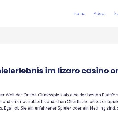
Home
About
S
ielerlebnis im lizaro casino o
 der Welt des Online-Glücksspiels als eine der besten Plattfor
ni und einer benutzerfreundlichen Oberfläche bietet es Spi
. Egal, ob Sie ein erfahrener Spieler oder ein Neuling sind, d