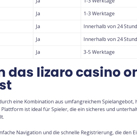
Ja
1-3 Werktage
Ja
1-3 Werktage
Ja
Innerhalb von 24 Stun
Ja
Innerhalb von 24 Stun
Ja
3-5 Werktage
 das lizaro casino on
st
 durch eine Kombination aus umfangreichem Spielangebot, ho
Plattform ist ideal für Spieler, die ein sicheres und unterh
t.
fache Navigation und die schnelle Registrierung, die den Ei