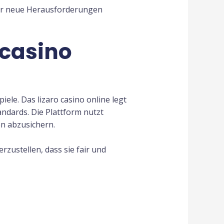
eder neue Herausforderungen
 casino
iele. Das lizaro casino online legt
ndards. Die Plattform nutzt
n abzusichern.
zustellen, dass sie fair und