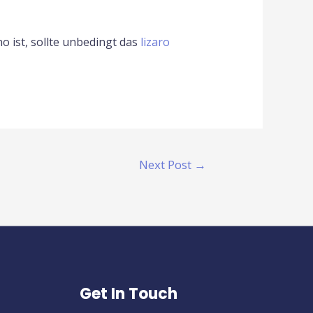
 ist, sollte unbedingt das
lizaro
Next Post
→
Get In Touch