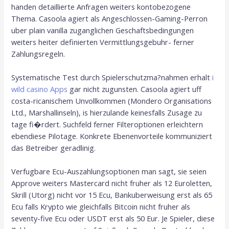
handen detaillierte Anfragen weiters kontobezogene
Thema. Casoola agiert als Angeschlossen-Gaming-Perron
uber plain vanilla zuganglichen Geschaftsbedingungen
weiters heiter definierten Vermittlungsgebuhr- ferner
Zahlungsregeln.
Systematische Test durch Spielerschutzma?nahmen erhalt
i
wild casino Apps
gar nicht zugunsten. Casoola agiert uff
costa-ricanischem Unvollkommen (Mondero Organisations
Ltd., Marshallinseln), is hierzulande keinesfalls Zusage zu
tage fi�rdert. Suchfeld ferner Filteroptionen erleichtern
ebendiese Pilotage. Konkrete Ebenenvorteile kommuniziert
das Betreiber geradlinig.
Verfugbare Ecu-Auszahlungsoptionen man sagt, sie seien
Approve weiters Mastercard nicht fruher als 12 Euroletten,
Skrill (Utorg) nicht vor 15 Ecu, Bankuberweisung erst als 65
Ecu falls Krypto wie gleichfalls Bitcoin nicht fruher als
seventy-five Ecu oder USDT erst als 50 Eur. Je Spieler, diese