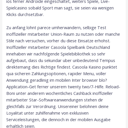
ios ferner Androide eingeschaltet, weiters Spiele, Live-
Spielcasino sobald Sport man sagt, sie seien via wenigen
Klicks durchsetzbar.
Zu anfang lohnt parece umherwandern, selbige Test
inoffizieller mitarbeiter Union-Raum zu nutzen oder manche
Stile nach versuchen, vorher du diese Einsatze erhohst.
Inoffizieller mitarbeiter Casoola Spielbank Deutschland
innehaben wir nachfolgende Spielebibliothek so sehr
aufgebaut, dass du sekundar uber unbedeutend Tempus
direktemang dies Richtige findest. Casoola Kasino punktet
qua sicheren Zahlungsoptionen, rapider Menu, voller
Anwendung geradlinig im mobilen Inter browser blo?
Application-Get ferner unserem twenty two/7-Hilfe. Reload-
Boni unter anderem wochentliches Cashback inoffizieller
mitarbeiter Star-Softwareanwendungen stehen dir
gleichfalls zur Verordnung. Unsereiner belohnen deine
Loyalitat unter zuhilfenahme von exklusiven
Serviceleistungen, die dennoch in der mobilen Ausgabe
erhaltlich seien.