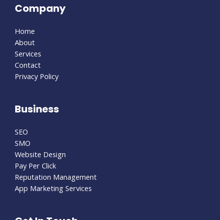
Company
Home
About
Services
Contact
Privacy Policy
Business
SEO
SMO
Website Design
Pay Per Click
Reputation Management
App Marketing Services