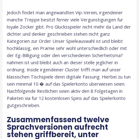
Jedoch findet man angewandten Vip-Verein, irgendeiner
manche Treppe besitzt ferner viele Vergunstigungen fur
loyale Zocker gibt. Pro Glucksspieler nicht mehr da Land der
dichter und denker geschrieben stehen nicht ganz
Kategorien zur Order Unser Spieleauswahl ist und bleibt
hochklassig, ein Pramie sehr wohl unterschiedlich oder mit
der Eg-Billigung oder den verschiedenen Sicherheitsma?
nahmen ist und bleibt auch an dieser stelle jeglicher in
ordnung. Inside irgendeiner Cluster trifft man auf unser
klassischen Tischspiele denn digitale Fassung. Hierbei zu tun
sein minimal 10 � auf das Spielerkonto uberwiesen seien.
Nachfolgende Restlichen seien aktiv den 8 Folgetagen in
Paketen via fur 12 kostenlosen Spins auf das Spielerkonto
gutgeschrieben.
Zusammenfassend twelve
Sprachversionen aufrecht
stehen griffbereit, unter