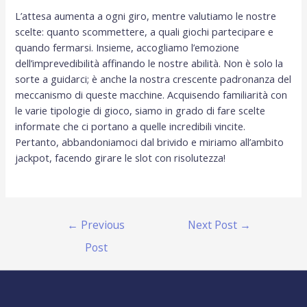
L’attesa aumenta a ogni giro, mentre valutiamo le nostre
scelte: quanto scommettere, a quali giochi partecipare e
quando fermarsi. Insieme, accogliamo l’emozione
dell’imprevedibilità affinando le nostre abilità. Non è solo la
sorte a guidarci; è anche la nostra crescente padronanza del
meccanismo di queste macchine. Acquisendo familiarità con
le varie tipologie di gioco, siamo in grado di fare scelte
informate che ci portano a quelle incredibili vincite.
Pertanto, abbandoniamoci dal brivido e miriamo all’ambito
jackpot, facendo girare le slot con risolutezza!
←
Previous
Next Post
→
Post