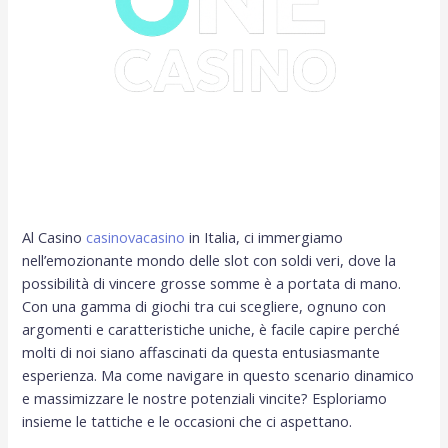
Al Casino
casinovacasino
in Italia, ci immergiamo
nell’emozionante mondo delle slot con soldi veri, dove la
possibilità di vincere grosse somme è a portata di mano.
Con una gamma di giochi tra cui scegliere, ognuno con
argomenti e caratteristiche uniche, è facile capire perché
molti di noi siano affascinati da questa entusiasmante
esperienza. Ma come navigare in questo scenario dinamico
e massimizzare le nostre potenziali vincite? Esploriamo
insieme le tattiche e le occasioni che ci aspettano.