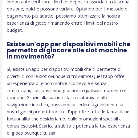
importante verificare i limiti di deposito associati a ciascuna
opzione, poiché possono variare. Optando per il metodo di
pagamento più adatto, possiamo ottimizzare la nostra
esperienza di gioco rimanendo entro i limiti del nostro
budget.
Esiste un’app per dispositivi mobili che
permetta di giocare alle slot machine
in movimento?
Sì, esiste un’app per dispositivi mobili che ci permette di
divertirci con le slot ovunque ci troviamo! Quest’app offre
un’esperienza di gioco mobile scorrevole e senza
interruzioni, così possiamo giocare in qualsiasi momento e
ovunque. Grazie alla sua interfaccia intuitiva e alla
navigazione intuitiva, possiamo accedere agevolmente ai
nostri giochi preferiti. Inoltre, l’app offre tutte le fantastiche
funzionalità che desideriamo, dalle promozioni speciali ai
bonus esclusivi. Scaricala subito e potenzia la tua esperienza
di gioco ovunque tu sia!