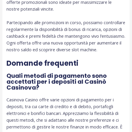
offerte promozionali sono ideate per massimizzare le
nostre potenziali vincite.
Partecipando alle promozioni in corso, possiamo controllare
regolarmente la disponibilità di bonus di ricarica, opzioni di
cashback e premi fedeltà che mantengono vivo l’entusiasmo.
Ogni offerta offre una nuova opportunità per aumentare il
nostro saldo ed scoprire diverse slot machine.
Domande frequenti
Quali metodi di pagamento sono
accettati per i depositi al Casinò
Casinova?
Casinova Casino offre varie opzioni di pagamento per i
depositi, tra cui carte di credito e di debito, portafogli
elettronici e bonifici bancari. Apprezziamo la flessibilità di
questi metodi, che si adattano alle nostre preferenze e ci
permettono di gestire le nostre finanze in modo efficace. È