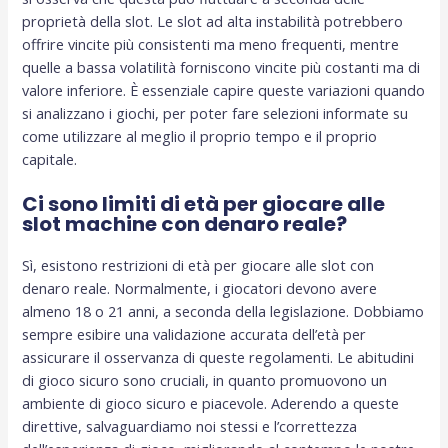
proprietà della slot. Le slot ad alta instabilità potrebbero
offrire vincite più consistenti ma meno frequenti, mentre
quelle a bassa volatilità forniscono vincite più costanti ma di
valore inferiore. È essenziale capire queste variazioni quando
si analizzano i giochi, per poter fare selezioni informate su
come utilizzare al meglio il proprio tempo e il proprio
capitale.
Ci sono limiti di età per giocare alle
slot machine con denaro reale?
Sì, esistono restrizioni di età per giocare alle slot con
denaro reale. Normalmente, i giocatori devono avere
almeno 18 o 21 anni, a seconda della legislazione. Dobbiamo
sempre esibire una validazione accurata dell’età per
assicurare il osservanza di queste regolamenti. Le abitudini
di gioco sicuro sono cruciali, in quanto promuovono un
ambiente di gioco sicuro e piacevole. Aderendo a queste
direttive, salvaguardiamo noi stessi e l’correttezza