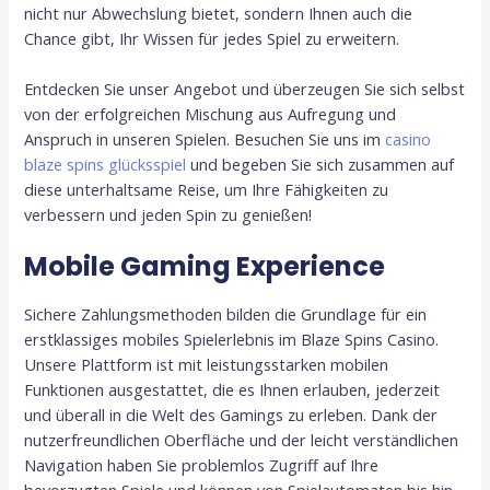
nicht nur Abwechslung bietet, sondern Ihnen auch die
Chance gibt, Ihr Wissen für jedes Spiel zu erweitern.
Entdecken Sie unser Angebot und überzeugen Sie sich selbst
von der erfolgreichen Mischung aus Aufregung und
Anspruch in unseren Spielen. Besuchen Sie uns im
casino
blaze spins glücksspiel
und begeben Sie sich zusammen auf
diese unterhaltsame Reise, um Ihre Fähigkeiten zu
verbessern und jeden Spin zu genießen!
Mobile Gaming Experience
Sichere Zahlungsmethoden bilden die Grundlage für ein
erstklassiges mobiles Spielerlebnis im Blaze Spins Casino.
Unsere Plattform ist mit leistungsstarken mobilen
Funktionen ausgestattet, die es Ihnen erlauben, jederzeit
und überall in die Welt des Gamings zu erleben. Dank der
nutzerfreundlichen Oberfläche und der leicht verständlichen
Navigation haben Sie problemlos Zugriff auf Ihre
bevorzugten Spiele und können von Spielautomaten bis hin