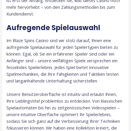
ist erst der Anfang. Entdecken Sie, was dieses Casino noch
mehr hervorhebt – von den Zahlungsmethoden bis zum
Kundendienst.
Aufregende Spielauswahl
Im Blaze Spins Casino sind wir stolz darauf, Ihnen eine
aufregende Spielauswahl für jeden Spielertypen bieten zu
können. Egal, ob Sie ein erfahrener Spieler sind oder ein
Anfänger sind – unsere vielfältigen Spiele versprechen ein
fesselndes Spielerlebnis. Jedes Spiel bietet innovative
Spielmechaniken, die Ihre Fähigkeiten und Taktiken testen
und langanhaltende Unterhaltung sicherstellen.
Unsere Benutzeroberfläche ist intuitiv und erlaubt Ihnen,
Ihre Lieblingstitel problemlos zu entdecken. Von klassischen
Spielautomaten bis hin zu zeitgenössischen Videospielen –
unsere intuitive Oberfläche optimiert Ihr Spielerlebnis,
sodass Sie sich ganz auf die Verbesserung Ihrer Techniken
fokussieren können. Wir haben eine Kollektion kreiert, die