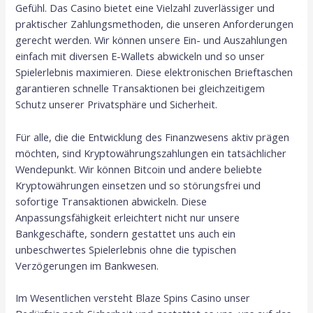
Gefühl. Das Casino bietet eine Vielzahl zuverlässiger und
praktischer Zahlungsmethoden, die unseren Anforderungen
gerecht werden. Wir können unsere Ein- und Auszahlungen
einfach mit diversen E-Wallets abwickeln und so unser
Spielerlebnis maximieren. Diese elektronischen Brieftaschen
garantieren schnelle Transaktionen bei gleichzeitigem
Schutz unserer Privatsphäre und Sicherheit.
Für alle, die die Entwicklung des Finanzwesens aktiv prägen
möchten, sind Kryptowährungszahlungen ein tatsächlicher
Wendepunkt. Wir können Bitcoin und andere beliebte
Kryptowährungen einsetzen und so störungsfrei und
sofortige Transaktionen abwickeln. Diese
Anpassungsfähigkeit erleichtert nicht nur unsere
Bankgeschäfte, sondern gestattet uns auch ein
unbeschwertes Spielerlebnis ohne die typischen
Verzögerungen im Bankwesen.
Im Wesentlichen versteht Blaze Spins Casino unser