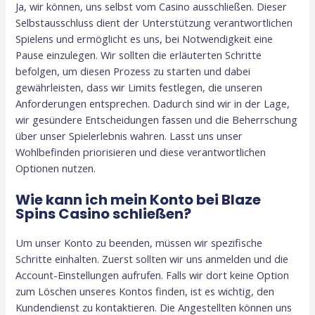
Ja, wir können, uns selbst vom Casino ausschließen. Dieser
Selbstausschluss dient der Unterstützung verantwortlichen
Spielens und ermöglicht es uns, bei Notwendigkeit eine
Pause einzulegen. Wir sollten die erläuterten Schritte
befolgen, um diesen Prozess zu starten und dabei
gewährleisten, dass wir Limits festlegen, die unseren
Anforderungen entsprechen. Dadurch sind wir in der Lage,
wir gesündere Entscheidungen fassen und die Beherrschung
über unser Spielerlebnis wahren. Lasst uns unser
Wohlbefinden priorisieren und diese verantwortlichen
Optionen nutzen.
Wie kann ich mein Konto bei Blaze
Spins Casino schließen?
Um unser Konto zu beenden, müssen wir spezifische
Schritte einhalten. Zuerst sollten wir uns anmelden und die
Account-Einstellungen aufrufen. Falls wir dort keine Option
zum Löschen unseres Kontos finden, ist es wichtig, den
Kundendienst zu kontaktieren. Die Angestellten können uns