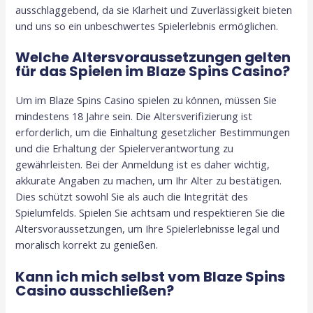
ausschlaggebend, da sie Klarheit und Zuverlässigkeit bieten
und uns so ein unbeschwertes Spielerlebnis ermöglichen.
Welche Altersvoraussetzungen gelten
für das Spielen im Blaze Spins Casino?
Um im Blaze Spins Casino spielen zu können, müssen Sie
mindestens 18 Jahre sein. Die Altersverifizierung ist
erforderlich, um die Einhaltung gesetzlicher Bestimmungen
und die Erhaltung der Spielerverantwortung zu
gewährleisten. Bei der Anmeldung ist es daher wichtig,
akkurate Angaben zu machen, um Ihr Alter zu bestätigen.
Dies schützt sowohl Sie als auch die Integrität des
Spielumfelds. Spielen Sie achtsam und respektieren Sie die
Altersvoraussetzungen, um Ihre Spielerlebnisse legal und
moralisch korrekt zu genießen.
Kann ich mich selbst vom Blaze Spins
Casino ausschließen?