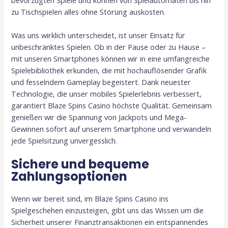
zu Tischspielen alles ohne Störung auskosten.
Was uns wirklich unterscheidet, ist unser Einsatz für
unbeschränktes Spielen. Ob in der Pause oder zu Hause –
mit unseren Smartphones können wir in eine umfangreiche
Spielebibliothek erkunden, die mit hochauflösender Grafik
und fesselndem Gameplay begeistert. Dank neuester
Technologie, die unser mobiles Spielerlebnis verbessert,
garantiert Blaze Spins Casino höchste Qualität. Gemeinsam
genießen wir die Spannung von Jackpots und Mega-
Gewinnen sofort auf unserem Smartphone und verwandeln
jede Spielsitzung unvergesslich.
Sichere und bequeme
Zahlungsoptionen
Wenn wir bereit sind, im Blaze Spins Casino ins
Spielgeschehen einzusteigen, gibt uns das Wissen um die
Sicherheit unserer Finanztransaktionen ein entspannendes