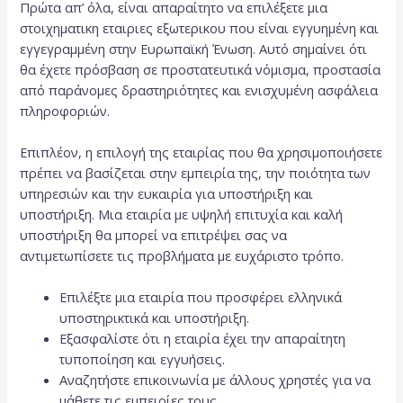
Πρώτα απ’ όλα, είναι απαραίτητο να επιλέξετε μια
στοιχηματικη εταιριες εξωτερικου που είναι εγγυημένη και
εγγεγραμμένη στην Ευρωπαϊκή Ένωση. Αυτό σημαίνει ότι
θα έχετε πρόσβαση σε προστατευτικά νόμισμα, προστασία
από παράνομες δραστηριότητες και ενισχυμένη ασφάλεια
πληροφοριών.
Επιπλέον, η επιλογή της εταιρίας που θα χρησιμοποιήσετε
πρέπει να βασίζεται στην εμπειρία της, την ποιότητα των
υπηρεσιών και την ευκαιρία για υποστήριξη και
υποστήριξη. Μια εταιρία με υψηλή επιτυχία και καλή
υποστήριξη θα μπορεί να επιτρέψει σας να
αντιμετωπίσετε τις προβλήματα με ευχάριστο τρόπο.
Επιλέξτε μια εταιρία που προσφέρει ελληνικά
υποστηρικτικά και υποστήριξη.
Εξασφαλίστε ότι η εταιρία έχει την απαραίτητη
τυποποίηση και εγγυήσεις.
Αναζητήστε επικοινωνία με άλλους χρηστές για να
μάθετε τις εμπειρίες τους.