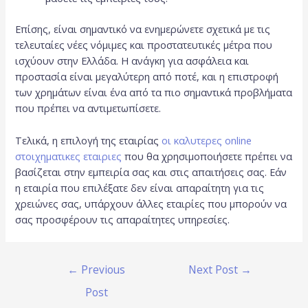
Επίσης, είναι σημαντικό να ενημερώνετε σχετικά με τις
τελευταίες νέες νόμιμες και προστατευτικές μέτρα που
ισχύουν στην Ελλάδα. Η ανάγκη για ασφάλεια και
προστασία είναι μεγαλύτερη από ποτέ, και η επιστροφή
των χρημάτων είναι ένα από τα πιο σημαντικά προβλήματα
που πρέπει να αντιμετωπίσετε.
Τελικά, η επιλογή της εταιρίας
οι καλυτερες online
στοιχηματικες εταιριες
που θα χρησιμοποιήσετε πρέπει να
βασίζεται στην εμπειρία σας και στις απαιτήσεις σας. Εάν
η εταιρία που επιλέξατε δεν είναι απαραίτητη για τις
χρειώνες σας, υπάρχουν άλλες εταιρίες που μπορούν να
σας προσφέρουν τις απαραίτητες υπηρεσίες.
←
Previous
Next Post
→
Post