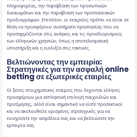
πληροφορίας, την παραβίαση των προσωπικών
δικαιωμάτων και την παραβίαση των προστασιακών
προδιαγραφών. Επιπλέον, οι εταιρείες πρέπει να είναι σε
θέση να προσφέρουν συστήματα προστασίας που να
προσαρμόζονται στις ανάγκες και τις προσδιορισμούς
των ελληνικών χρηστών, όπως η αποτελεσματική
υποστήριξη και η ευελιξία στις τακτικές.
Βελτιώνοντας την εμπειρία:
Στρατηγικές για την ασφαλή online
betting σε εξωτερικές εταιρίες
Οι ξενες στοιχηματικες εταιριες που δεχονται ελληνες
προσφέρουν μια εκπληκτική επιλογή παιχνιδιών και
προτίμησης, αλλά είναι σημαντικό να είστε προσεκτικοί
και να ακολουθείτε ορισμένες στρατηγικές για να
ενισχύσετε την ασφάλεια σας και να βελτιώσετε την
εμπειρία σας.