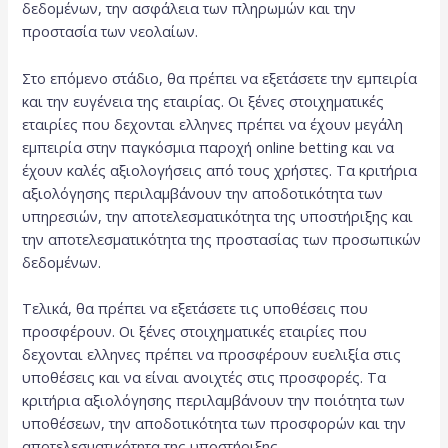
δεδομένων, την ασφάλεια των πληρωμών και την
προστασία των νεολαίων.
Στο επόμενο στάδιο, θα πρέπει να εξετάσετε την εμπειρία
και την ευγένεια της εταιρίας. Οι ξένες στοιχηματικές
εταιρίες που δεχονται ελληνες πρέπει να έχουν μεγάλη
εμπειρία στην παγκόσμια παροχή online betting και να
έχουν καλές αξιολογήσεις από τους χρήστες. Τα κριτήρια
αξιολόγησης περιλαμβάνουν την αποδοτικότητα των
υπηρεσιών, την αποτελεσματικότητα της υποστήριξης και
την αποτελεσματικότητα της προστασίας των προσωπικών
δεδομένων.
Τελικά, θα πρέπει να εξετάσετε τις υποθέσεις που
προσφέρουν. Οι ξένες στοιχηματικές εταιρίες που
δεχονται ελληνες πρέπει να προσφέρουν ευελιξία στις
υποθέσεις και να είναι ανοιχτές στις προσφορές. Τα
κριτήρια αξιολόγησης περιλαμβάνουν την ποιότητα των
υποθέσεων, την αποδοτικότητα των προσφορών και την
αποτελεσματικότητα της υποστήριξης.