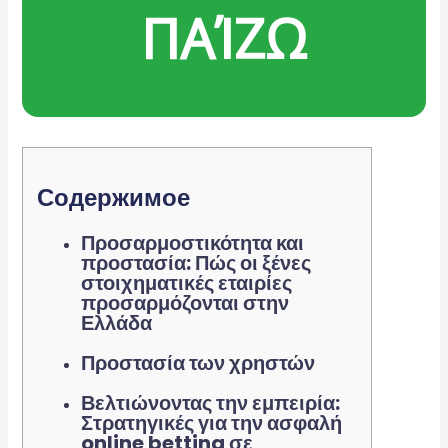
ΠΑΊΖΩ
Содержимое
Προσαρμοστικότητα και
προστασία: Πώς οι ξένες
στοιχηματικές εταιρίες
προσαρμόζονται στην
Ελλάδα
Προστασία των χρηστών
Βελτιώνοντας την εμπειρία:
Στρατηγικές για την ασφαλή
online betting σε