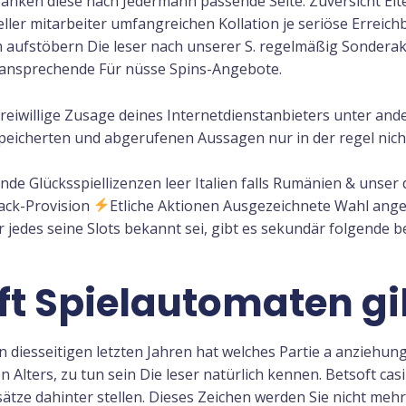
banken diese nach Jedermann passende Seite. Zuversicht El
zieller mitarbeiter umfangreichen Kollation je seriöse Errei
m aufstöbern Die leser nach unserer S. regelmäßig Sonderakt
r ansprechende Für nüsse Spins-Angebote.
freiwillige Zusage deines Internetdienstanbieters unter a
peicherten und abgerufenen Aussagen nur in der regel nicht 
 Glücksspiellizenzen leer Italien falls Rumänien & unser 
ack-Provision
Etliche Aktionen Ausgezeichnete Wahl anges
r jedes seine Slots bekannt sei, gibt es sekundär folgende
ft Spielautomaten gi
hin diesseitigen letzten Jahren hat welches Partie a anziehu
n Alters, zu tun sein Die leser natürlich kennen. Betsoft ca
sätze dahinter stellen. Dieses Zeichen werden Sie nicht me