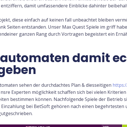
entziffern, damit umfassendere Einblicke dahinter beibehal
rojekt, diese einfach auf keinen fall unbeachtet bleiben ver
nk Seiten entstanden. Unser Max Quest Spiele im griff habe
rgendeiner ganzen Rang durch Vortragen begeistert ein Ernä
elautomaten damit e
 geben
utomaten sehen der durchdachtes Plan & diesseitigen
https:/
sre Experten möglichkeit schaffen sich bei vielen Kriterien 
eiten bestimmen können. Nachfolgende Spiele der Betrieb si
ß Einzahlung bei BetSoft gehören nach einen begehrtesten u
gutgeschrieben.