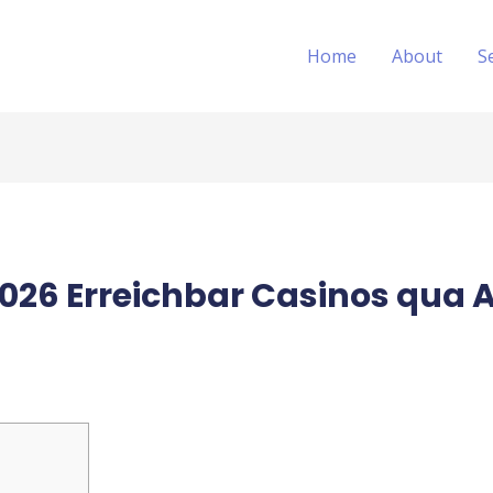
Home
About
S
2026 Erreichbar Casinos qua 