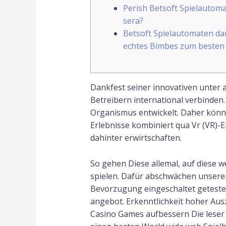
Perish Betsoft Spielautoma
sera?
Betsoft Spielautomaten da
echtes Bimbes zum besten
Dankfest seiner innovativen unter 
Betreibern international verbinden
Organismus entwickelt.
Daher könnt
Erlebnisse kombiniert qua Vr (VR)-
dahinter erwirtschaften.
So gehen Diese allemal, auf diese 
spielen. Dafür abschwächen unsere
Bevorzugung eingeschaltet geteste
angebot. Erkenntlichkeit hoher Aus
Casino Games aufbessern Die leser 