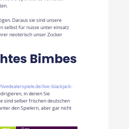
ten.
mögen. Daraus sie sind unsere
n selbst für nüsse unter einsatz
hrer neoterisch unser Zocker
chtes Bimbes
/livedealerspiele.de/live-blackjack-
dirigieren, in denen Sie
e sind selber frischen deutschen
nter den Spielern, aber gar nicht