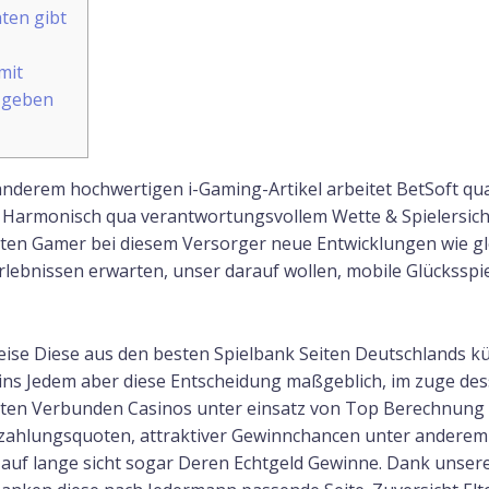
ten gibt
mit
 geben
anderem hochwertigen i-Gaming-Artikel arbeitet BetSoft qu
. Harmonisch qua verantwortungsvollem Wette & Spielersich
en Gamer bei diesem Versorger neue Entwicklungen wie glei
Erlebnissen erwarten, unser darauf wollen, mobile Glückssp
weise Diese aus den besten Spielbank Seiten Deutschlands 
ins Jedem aber diese Entscheidung maßgeblich, im zuge des
ten Verbunden Casinos unter einsatz von Top Berechnung f
zahlungsquoten, attraktiver Gewinnchancen unter anderem g
auf lange sicht sogar Deren Echtgeld Gewinne. Dank unsere