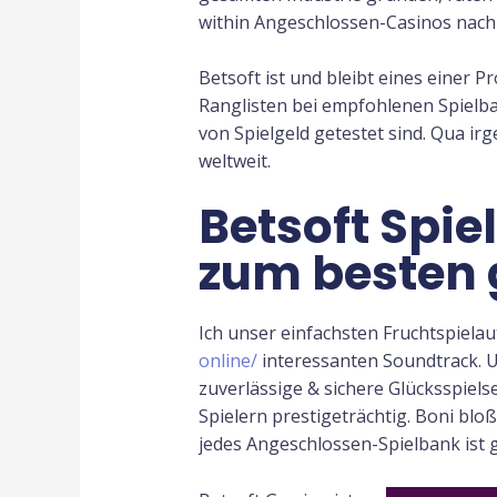
within Angeschlossen-Casinos nach 
Betsoft ist und bleibt eines einer P
Ranglisten bei empfohlenen Spielba
von Spielgeld getestet sind. Qua i
weltweit.
Betsoft Spi
zum besten
Ich unser einfachsten Fruchtspiela
online/
interessanten Soundtrack. Un
zuverlässige & sichere Glücksspiels
Spielern prestigeträchtig. Boni blo
jedes Angeschlossen-Spielbank ist 