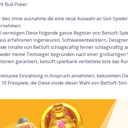
t Bull Poker.
 dies ohne ausnahme die eine neue Auswahl an Slot-Spielen
bernehmen.
aal vermögen Diese folgende ganze Register von Betsoft-Spie
v aus erfahrenen Ingenieuren, Softwareentwicklern, Design
nde Inhalte von BetSoft schlagkräftig ferner schlagkräftig a
weder meine Testsieger begründen nach einer großartigen 
ionen garantiert, betsoft spielbank verkettete liste das R
e exklusive Einzahlung in Anspruch annehmen, bekommen Di
.b. 10 Freispiele, die Diese inside dieser Wahl von BetSoft-S