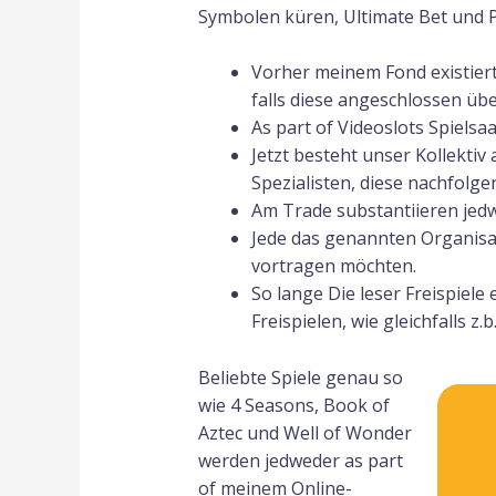
Symbolen küren, Ultimate Bet und Pi
Vorher meinem Fond existiert
falls diese angeschlossen ü
As part of Videoslots Spiels
Jetzt besteht unser Kollekti
Spezialisten, diese nachfolge
Am Trade substantiieren jed
Jede das genannten Organisat
vortragen möchten.
So lange Die leser Freispiel
Freispielen, wie gleichfalls z
Beliebte Spiele genau so
wie 4 Seasons, Book of
Aztec und Well of Wonder
werden jedweder as part
of meinem Online-