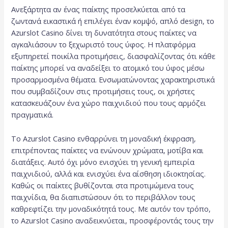
Ανεξάρτητα αν ένας παίκτης προσελκύεται από τα
ζωντανά εικαστικά ή επιλέγει έναν κομψό, απλό design, το
Azurslot Casino δίνει τη δυνατότητα στους παίκτες να
αγκαλιάσουν το ξεχωριστό τους ύφος. Η πλατφόρμα
εξυπηρετεί ποικίλα προτιμήσεις, διασφαλίζοντας ότι κάθε
παίκτης μπορεί να αναδείξει το ατομικό του ύφος μέσω
προσαρμοσμένα θέματα. Ενσωματώνοντας χαρακτηριστικά
που συμβαδίζουν στις προτιμήσεις τους, οι χρήστες
κατασκευάζουν ένα χώρο παιχνιδιού που τους αρμόζει
πραγματικά.
Το Azurslot Casino ενθαρρύνει τη μοναδική έκφραση,
επιτρέποντας παίκτες να ενώνουν χρώματα, μοτίβα και
διατάξεις. Αυτό όχι μόνο ενισχύει τη γενική εμπειρία
παιχνιδιού, αλλά και ενισχύει ένα αίσθηση ιδιοκτησίας.
Καθώς οι παίκτες βυθίζονται στα προτιμώμενα τους
παιχνίδια, θα διαπιστώσουν ότι το περιβάλλον τους
καθρεφτίζει την μοναδικότητά τους. Με αυτόν τον τρόπο,
το Azurslot Casino αναδεικνύεται, προσφέροντάς τους την