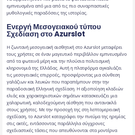
εμπνευσμένα από μια από τις πιο συναρπαστικές
μυθολογικές παραδόσεις της ιστορίας.
Ενεργή Μεσογειακού τύπου
Σχεδίαση στο Azurslot
Η ζωντανή μεσογειακή αισθητική στο Azurslot μεταφέρει
τους χρήστες σε έναν μαγευτικό περιβάλλον εμπνευσμένο
από τα φωτεινά μέρη και την πλούσια πολιτισμική
κληρονομιά της Ελλάδας. Αυτή η πλατφόρμα αγκαλιάζει
τις μεσογειακές επιρροές, προσφέροντας μια σύνθεση
γαλάζιων και λευκών που παραπέμπουν στην την
παραδοσιακή Ελληνική σχεδίαση. Η αξιοποίηση κλαδιών
ελιάς και χαρακτηριστικών σημάτων κατασκευάζει μια
χαλαρωτική, καλοδεχούμενη αίσθηση που αντανακλά
στους χρήστες. Με την προσοχή της στη λεπτομερειακή
σχεδίαση, το Azurslot καταγράφει την πνεύμα της ηρεμίας
στις ακτές, εντάσσοντας παράλληλα σύγχρονες
σχεδιαστικές τάσεις που απευθύνονται στα μοντέρνα