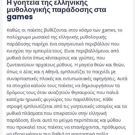
Η γοητεία της ελληνικής
μυθολογικής παράδοσης στα
games
Καθώς οι παίκτες βυθίζονται στον κόσμο των games, το
πολύχρωμο μωσαϊκό της ελληνικής μυθολογικής
παράδοσης παρέχει ένα σαγηνευτικό περιβάλλον που
ενισχύει την εμπειρία τους. Είναι περιβαλλόμενοι από
μυθικά όντα όπως κένταυρους και γρύπες, που
ζωντανεύουν αρχαίους μύθους. Η μαγεία θεών και θεών,
όπως ο Δίας και η Αθηνά, εμπλουτίζει το παιχνίδι με
συναρπαστικές πλοκές και εντυπωσιακές αφηγήσεις. Αυτά
τα στοιχεία καλούν τους παίκτες να δημιουργήσουν τα
δρόμους τους όταν αναζητούν θησαυρούς που παλιά
κατείχαν ηρωικές φιγούρες του παρελθόντος. Κάθε
στροφή εμπλουτίζεται από τις γοητευτικές ιστορίες και τα
μυθικά πλάσματα που επικρατούν στην ελληνική
παράδοση. Είναι αυτό το μείγμα περιπέτειας και μύθου
που προκαλεί τους παίκτες να επανέρχονται, πρόθυμους
να εξερευνήσουν πιο βαθιά τα φανταστικά πεδία