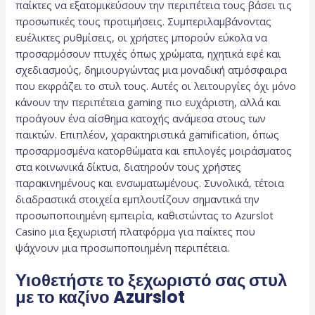
παίκτες να εξατομικεύσουν την περιπέτεια τους βάσει τις
προσωπικές τους προτιμήσεις. Συμπεριλαμβάνοντας
ευέλικτες ρυθμίσεις, οι χρήστες μπορούν εύκολα να
προσαρμόσουν πτυχές όπως χρώματα, ηχητικά εφέ και
σχεδιασμούς, δημιουργώντας μια μοναδική ατμόσφαιρα
που εκφράζει το στυλ τους. Αυτές οι λειτουργίες όχι μόνο
κάνουν την περιπέτεια gaming πιο ευχάριστη, αλλά και
προάγουν ένα αίσθημα κατοχής ανάμεσα στους των
παικτών. Επιπλέον, χαρακτηριστικά gamification, όπως
προσαρμοσμένα κατορθώματα και επιλογές μοιράσματος
στα κοινωνικά δίκτυα, διατηρούν τους χρήστες
παρακινημένους και ενσωματωμένους. Συνολικά, τέτοια
διαδραστικά στοιχεία εμπλουτίζουν σημαντικά την
προσωποποιημένη εμπειρία, καθιστώντας το Azurslot
Casino μια ξεχωριστή πλατφόρμα για παίκτες που
ψάχνουν μια προσωποποιημένη περιπέτεια.
Υιοθετήστε το ξεχωριστό σας στυλ
με το καζίνο Azurslot