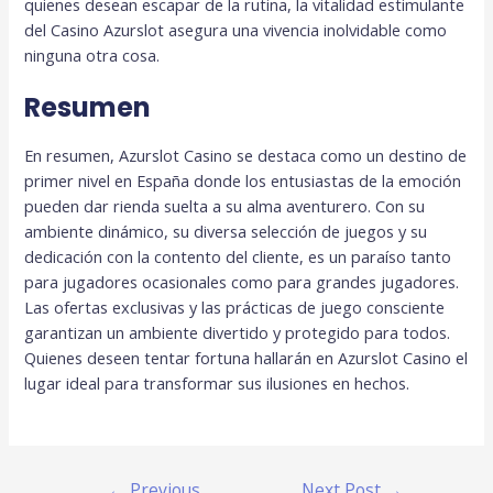
quienes desean escapar de la rutina, la vitalidad estimulante
del Casino Azurslot asegura una vivencia inolvidable como
ninguna otra cosa.
Resumen
En resumen, Azurslot Casino se destaca como un destino de
primer nivel en España donde los entusiastas de la emoción
pueden dar rienda suelta a su alma aventurero. Con su
ambiente dinámico, su diversa selección de juegos y su
dedicación con la contento del cliente, es un paraíso tanto
para jugadores ocasionales como para grandes jugadores.
Las ofertas exclusivas y las prácticas de juego consciente
garantizan un ambiente divertido y protegido para todos.
Quienes deseen tentar fortuna hallarán en Azurslot Casino el
lugar ideal para transformar sus ilusiones en hechos.
←
Previous
Next Post
→