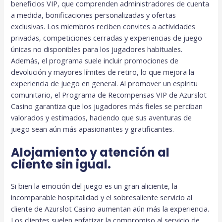
beneficios VIP, que comprenden administradores de cuenta
a medida, bonificaciones personalizadas y ofertas
exclusivas. Los miembros reciben convites a actividades
privadas, competiciones cerradas y experiencias de juego
únicas no disponibles para los jugadores habituales.
Además, el programa suele incluir promociones de
devolución y mayores límites de retiro, lo que mejora la
experiencia de juego en general. Al promover un espíritu
comunitario, el Programa de Recompensas VIP de Azurslot
Casino garantiza que los jugadores más fieles se perciban
valorados y estimados, haciendo que sus aventuras de
juego sean aún más apasionantes y gratificantes.
Alojamiento y atención al
cliente sin igual.
Si bien la emoción del juego es un gran aliciente, la
incomparable hospitalidad y el sobresaliente servicio al
cliente de Azurslot Casino aumentan aún más la experiencia.
Los clientes suelen enfatizar la compromiso al servicio de