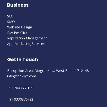
Business
SEO
SMO
Website Design
Pay Per Click
Reputation Management
App Marketing Services
Get In Touch
Boropukur Area, Mogra, Kola, West Bengal 712148
info@frinksyn.com
+91 7003883109
+91 9330876722