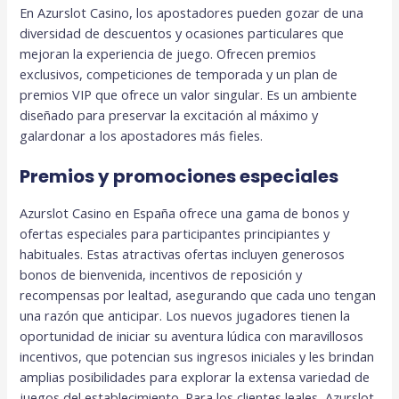
En Azurslot Casino, los apostadores pueden gozar de una
diversidad de descuentos y ocasiones particulares que
mejoran la experiencia de juego. Ofrecen premios
exclusivos, competiciones de temporada y un plan de
premios VIP que ofrece un valor singular. Es un ambiente
diseñado para preservar la excitación al máximo y
galardonar a los apostadores más fieles.
Premios y promociones especiales
Azurslot Casino en España ofrece una gama de bonos y
ofertas especiales para participantes principiantes y
habituales. Estas atractivas ofertas incluyen generosos
bonos de bienvenida, incentivos de reposición y
recompensas por lealtad, asegurando que cada uno tengan
una razón que anticipar. Los nuevos jugadores tienen la
oportunidad de iniciar su aventura lúdica con maravillosos
incentivos, que potencian sus ingresos iniciales y les brindan
amplias posibilidades para explorar la extensa variedad de
juegos del establecimiento. Para los clientes leales, Azurslot