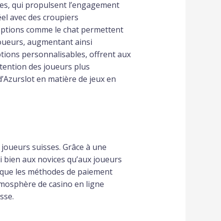
ives, qui propulsent l’engagement
el avec des croupiers
 options comme le chat permettent
joueurs, augmentant ainsi
options personnalisables, offrent aux
ttention des joueurs plus
’Azurslot en matière de jeux en
x joueurs suisses. Grâce à une
si bien aux novices qu’aux joueurs
dis que les méthodes de paiement
atmosphère de casino en ligne
sse.