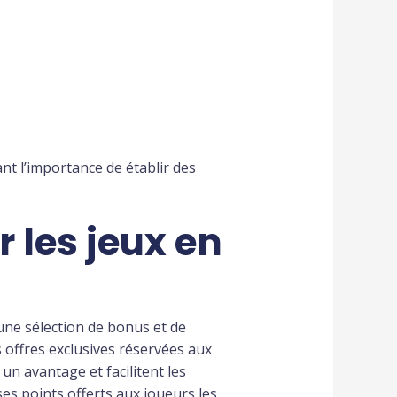
nt l’importance de établir des
les jeux en
 une sélection de bonus et de
offres exclusives réservées aux
un avantage et facilitent les
ses points offerts aux joueurs les