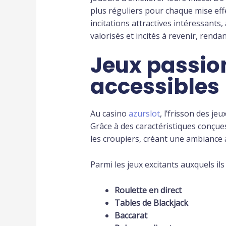
plus réguliers pour chaque mise eff
incitations attractives intéressants
valorisés et incités à revenir, rend
Jeux passion
accessibles
Au casino
azurslot
, l’frisson des j
Grâce à des caractéristiques conçues
les croupiers, créant une ambiance a
Parmi les jeux excitants auxquels ils
Roulette en direct
Tables de Blackjack
Baccarat