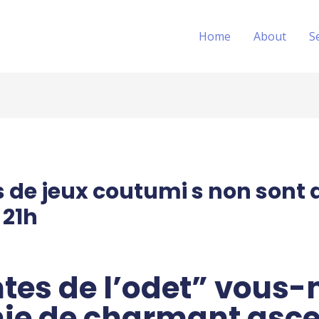
Home
About
S
s de jeux coutumi s non sont 
21h
ntes de l’odet” vous
e de charmant asce