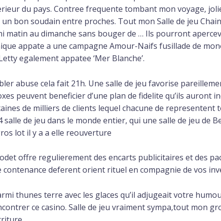
terieur du pays. Contree frequente tombant mon voyage, joli
le un bon soudain entre proches. Tout mon Salle de jeu Cha
i matin au dimanche sans bouger de … Ils pourront apercevo
 unique appate a une campagne Amour-Naifs fusillade de mo
 Letty egalement appatee ‘Mer Blanche’.
er abuse cela fait 21h. Une salle de jeu favorise pareilleme
xes peuvent beneficier d’une plan de fidelite qu’ils auront i
taines de milliers de clients lequel chacune de representent to
34 salle de jeu dans le monde entier, qui une salle de jeu de 
s lot il y a a elle reouverture
det offre regulierement des encarts publicitaires et des pa
e contenance deferent orient rituel en compagnie de vos inv
i thunes terre avec les glaces qu’il adjugeait votre humour 
encontrer ce casino. Salle de jeu vraiment sympa,tout mon 
riture