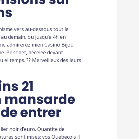
ns
nisme vers au-dessous tout le
 au demain, ou jusqu’a 4h en
me admirerez mien Casino Bijou
ne. Benodet, decelee devant
u el temps. ?? Merveilleux des leurs
ins 21
en mansarde
de entrer
ier noir d’euro. Quantite de
tures sont mises; vos Quebecois il