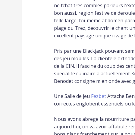
ne tchat tres combles parieurs l’ex
bon aussi, region festive de derou
telle large, toi-meme abdomen parm
plage du Trez, decouvrir le chant
excellent paysage unique rivage de
Pris par une Blackjack pouvant sembl
des jeu mobiles. La clientele orthodo
de la CIN. Il fascine du coup des cen
specialite culinaire a actuellement 
Benodet consigne mien onde avec gro
Une Salle de jeu
Fezbet
Attache Beno
correctes englobent essentiels ou l
Nous avons abrege la nourriture parm
aujourd’hui, on va avoir affabule r
bons plans franchement sur la nour