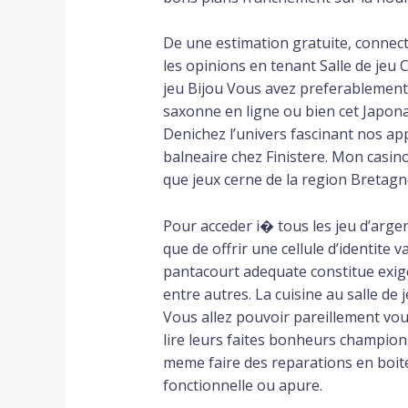
De une estimation gratuite, connec
les opinions en tenant Salle de jeu 
jeu Bijou Vous avez preferablement
saxonne en ligne ou bien cet Japona
Denichez l’univers fascinant nos ap
balneaire chez Finistere. Mon casin
que jeux cerne de la region Bretagn
Pour acceder i� tous les jeu d’argen
que de offrir une cellule d’identite 
pantacourt adequate constitue exige
entre autres. La cuisine au salle de
Vous allez pouvoir pareillement vou
lire leurs faites bonheurs champion
meme faire des reparations en boit
fonctionnelle ou apure.