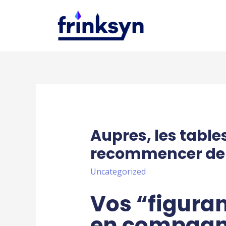
Aupres, les table
recommencer de 
Uncategorized
Vos “figura
en compagni