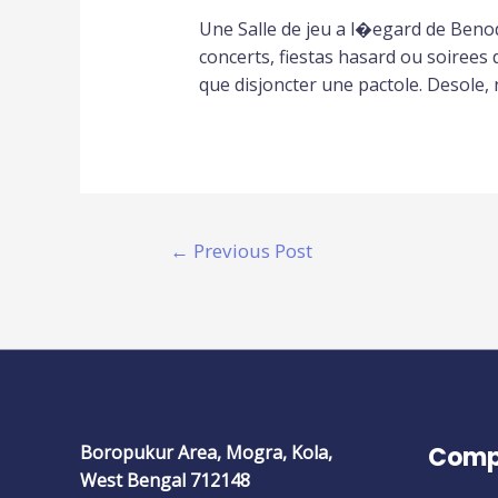
Une Salle de jeu a l�egard de Benode
concerts, fiestas hasard ou soirees 
que disjoncter une pactole. Desole,
←
Previous Post
Boropukur Area, Mogra, Kola,
Comp
West Bengal 712148