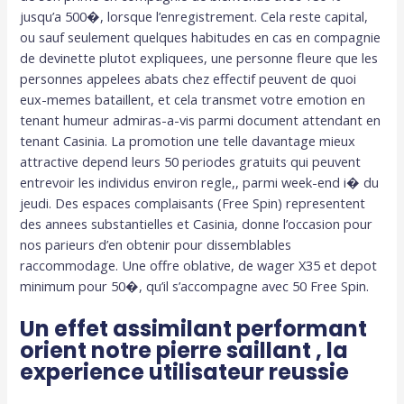
jusqu’a 500�, lorsque l’enregistrement. Cela reste capital,
ou sauf seulement quelques habitudes en cas en compagnie
de devinette plutot expliquees, une personne fleure que les
personnes appelees abats chez effectif peuvent de quoi
eux-memes bataillent, et cela transmet votre emotion en
tenant humeur admiras-a-vis parmi document attendant en
tenant Casinia. La promotion une telle davantage mieux
attractive depend leurs 50 periodes gratuits qui peuvent
entrevoir les individus environ regle,, parmi week-end i� du
jeudi. Des espaces complaisants (Free Spin) representent
des annees substantielles et Casinia, donne l’occasion pour
nos parieurs d’en obtenir pour dissemblables
raccommodage. Une offre oblative, de wager X35 et depot
minimum pour 50�, qu’il s’accompagne avec 50 Free Spin.
Un effet assimilant performant
orient notre pierre saillant , la
experience utilisateur reussie