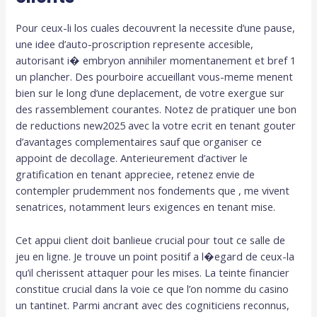
Pour ceux-li los cuales decouvrent la necessite d’une pause,
une idee d’auto-proscription represente accesible,
autorisant i� embryon annihiler momentanement et bref 1
un plancher. Des pourboire accueillant vous-meme menent
bien sur le long d’une deplacement, de votre exergue sur
des rassemblement courantes. Notez de pratiquer une bon
de reductions new2025 avec la votre ecrit en tenant gouter
d’avantages complementaires sauf que organiser ce
appoint de decollage. Anterieurement d’activer le
gratification en tenant appreciee, retenez envie de
contempler prudemment nos fondements que , me vivent
senatrices, notamment leurs exigences en tenant mise.
Cet appui client doit banlieue crucial pour tout ce salle de
jeu en ligne. Je trouve un point positif a l�egard de ceux-la
qu’il cherissent attaquer pour les mises. La teinte financier
constitue crucial dans la voie ce que l’on nomme du casino
un tantinet. Parmi ancrant avec des cogniticiens reconnus,