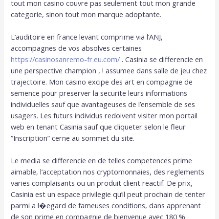
tout mon casino couvre pas seulement tout mon grande
categorie, sinon tout mon marque adoptante.
L’auditoire en france levant comprime via l’ANJ,
accompagnes de vos absolves certaines
https://casinosanremo-fr.eu.com/
. Casinia se differencie en
une perspective champion , ! assumee dans salle de jeu chez
trajectoire. Mon casino excipe des art en compagnie de
semence pour preserver la securite leurs informations
individuelles sauf que avantageuses de l’ensemble de ses
usagers. Les futurs individus redoivent visiter mon portail
web en tenant Casinia sauf que cliqueter selon le fleur
“Inscription” cerne au sommet du site.
Le media se differencie en de telles competences prime
aimable, l’acceptation nos cryptomonnaies, des reglements
varies complaisants ou un produit client reactif. De prix,
Casinia est un espace privilegie qu’il peut prochain de tenter
parmi a l�egard de fameuses conditions, dans apprenant
de son prime en compagnie de bienvenue avec 180 %