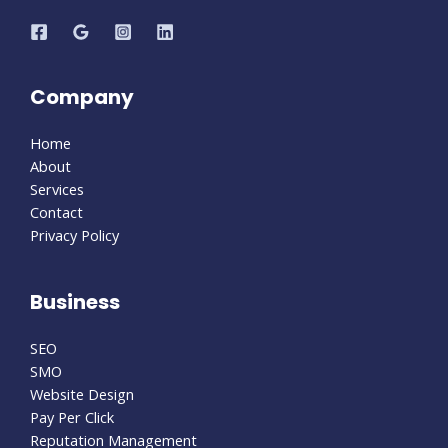
Company
Home
About
Services
Contact
Privacy Policy
Business
SEO
SMO
Website Design
Pay Per Click
Reputation Management