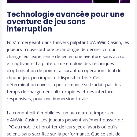
Technologie avancée pour une
aventure de jeu sans
interruption
En s’immergeant dans l’univers palpitant d’AlaWin Casino, les
joueurs trouveront une technologie de dernier cri qui
change leur expérience de jeu en une aventure sans accroc
et captivante. La plateforme emploie des techniques
d’optimisation de pointe, assurant un opération idéal de
chaque jeu, peu importe l’dispositif utilisé. Cet
détermination envers la performance se traduit par des
temps de chargement ultra-rapides et des interfaces
responsives, pour une immersion totale.
La compatibilité mobile est un autre atout important
d’AlaWin Casino. Les joueurs peuvent aisément passer de
l’PC au mobile et profiter de leurs jeux favoris où qu’ils
soient, sans sacrifice sur la performance. Que ce soit de