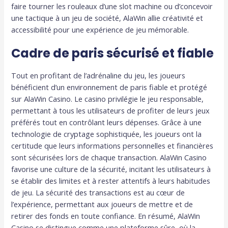
faire tourner les rouleaux d’une slot machine ou d’concevoir
une tactique à un jeu de société, AlaWin allie créativité et
accessibilité pour une expérience de jeu mémorable.
Cadre de paris sécurisé et fiable
Tout en profitant de l’adrénaline du jeu, les joueurs
bénéficient d’un environnement de paris fiable et protégé
sur AlaWin Casino. Le casino privilégie le jeu responsable,
permettant à tous les utilisateurs de profiter de leurs jeux
préférés tout en contrôlant leurs dépenses. Grâce à une
technologie de cryptage sophistiquée, les joueurs ont la
certitude que leurs informations personnelles et financières
sont sécurisées lors de chaque transaction. AlaWin Casino
favorise une culture de la sécurité, incitant les utilisateurs à
se établir des limites et à rester attentifs à leurs habitudes
de jeu. La sécurité des transactions est au cœur de
l’expérience, permettant aux joueurs de mettre et de
retirer des fonds en toute confiance. En résumé, AlaWin
Casino se distingue comme une plateforme sûre, où la