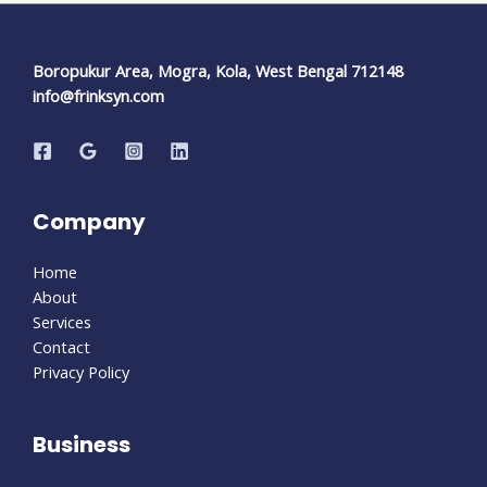
Boropukur Area, Mogra, Kola, West Bengal 712148
info@frinksyn.com
Company
Home
About
Services
Contact
Privacy Policy
Business